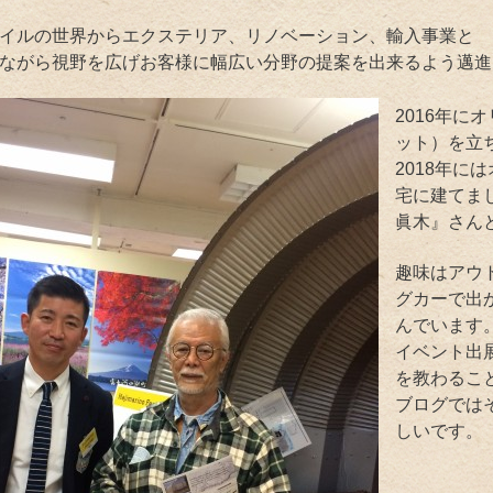
イルの世界からエクステリア、リノベーション、輸入事業と
ながら視野を広げお客様に幅広い分野の提案を出来るよう邁進
2016年に
ット）を立
2018年に
宅に建てま
眞木』さん
趣味はアウ
グカーで出
んでいます
イベント出
を教わるこ
ブログでは
しいです。