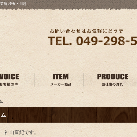
業所|埼玉・川越
ム
ラム
 神山直紀です。