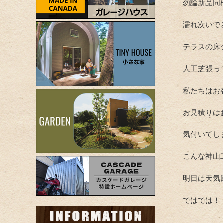
勿論新品同
濡れ次いで
テラスの床
人工芝張っ
私たちはお
お見積りは
気付いてし
こんな神山
明日は天気
ではでは！