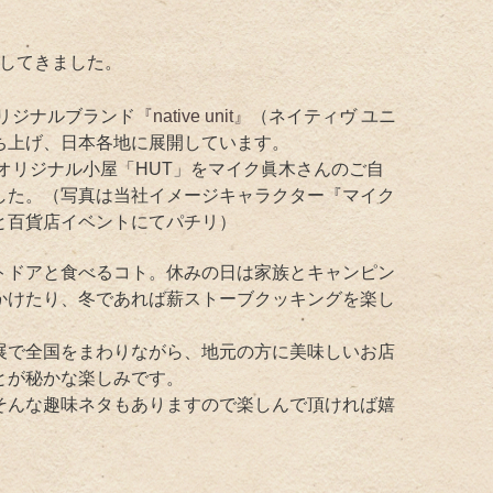
してきました。
オリジナルブランド
『native unit』
（ネイティヴ ユニ
ち上げ、日本各地に展開しています。
はオリジナル小屋「HUT」をマイク眞木さんのご自
した。（写真は当社イメージキャラクター『マイク
と百貨店イベントにてパチリ）
トドアと食べるコト。休みの日は家族とキャンピン
かけたり、冬であれば薪ストーブクッキングを楽し
。
展で全国をまわりながら、地元の方に美味しいお店
とが秘かな楽しみです。
そんな趣味ネタもありますので楽しんで頂ければ嬉