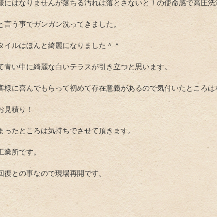
様にはなりませんが落ちる汚れは落とさないと！の使命感で高圧洗
と言う事でガンガン洗ってきました。
タイルはほんと綺麗になりました＾＾
て青い中に綺麗な白いテラスが引き立つと思います。
客様に喜んでもらって初めて存在意義があるので気付いたところは
お見積り！
まったところは気持ちでさせて頂きます。
工業所です。
回復との事なので現場再開です。