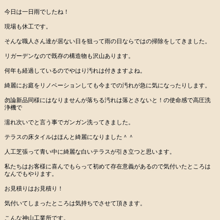
今日は一日雨でしたね！
現場も休工です。
そんな職人さん達が居ない日を狙って雨の日ならではの掃除をしてきました。
リガーデンなので既存の構造物も沢山あります。
何年も経過しているのでやはり汚れは付きますよね。
綺麗にお庭をリノベーションしても今までの汚れが急に気になったりします。
勿論新品同様にはなりませんが落ちる汚れは落とさないと！の使命感で高圧洗
浄機で
濡れ次いでと言う事でガンガン洗ってきました。
テラスの床タイルはほんと綺麗になりました＾＾
人工芝張って青い中に綺麗な白いテラスが引き立つと思います。
私たちはお客様に喜んでもらって初めて存在意義があるので気付いたところは
なんでもやります。
お見積りはお見積り！
気付いてしまったところは気持ちでさせて頂きます。
こんな神山工業所です。