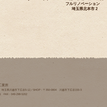
フルリノベーション
埼玉県北本市 2
工業所
4 埼玉県川越市下広谷5-12／SHOP：〒350-0804 川越市下広谷155‐3
1 FAX：049-298-5202