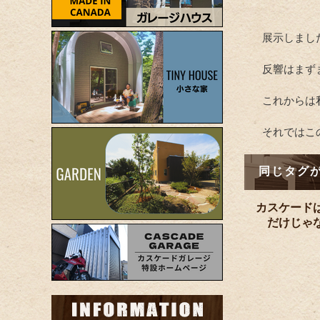
展示しまし
反響はまず
これからは
それではこ
同じタグ
カスケード
だけじゃ