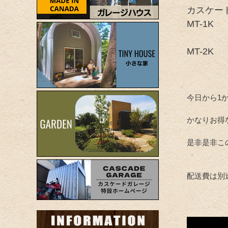
カスケー
MT-1
MT-2
今日から1
かなりお得
是非是非こ
配送費は別