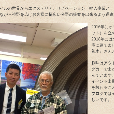
イルの世界からエクステリア、リノベーション、輸入事業と
ながら視野を広げお客様に幅広い分野の提案を出来るよう邁進
2016年に
ット）を立
2018年に
宅に建てま
眞木』さん
趣味はアウ
グカーで出
んでいます
イベント出
を教わるこ
ブログでは
しいです。