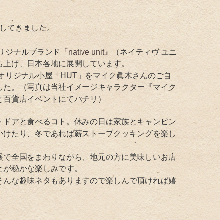
してきました。
オリジナルブランド
『native unit』
（ネイティヴ ユニ
ち上げ、日本各地に展開しています。
はオリジナル小屋「HUT」をマイク眞木さんのご自
した。（写真は当社イメージキャラクター『マイク
と百貨店イベントにてパチリ）
トドアと食べるコト。休みの日は家族とキャンピン
かけたり、冬であれば薪ストーブクッキングを楽し
。
展で全国をまわりながら、地元の方に美味しいお店
とが秘かな楽しみです。
そんな趣味ネタもありますので楽しんで頂ければ嬉