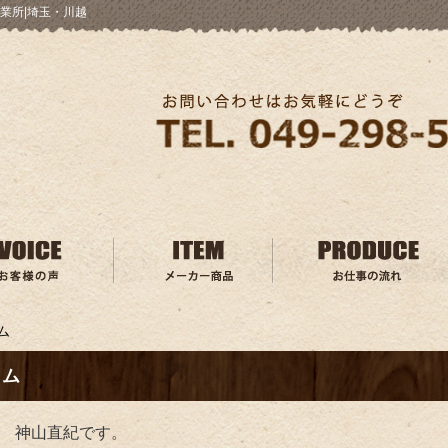
業所|埼玉・川越
ム
ラム
 神山直紀です。