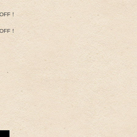
FF！
FF！