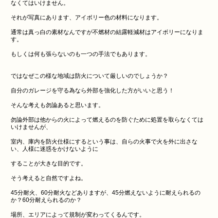
なくてはいけません。
それが写真にあります、アイボリー色の材料になります。
通常は真っ白の素材なんですが不燃材の結露軽減材はアイボリーになりま
す。
もしくは何も張らないのも一つの手法でもあります。
ではなぜこの様な地域は防火について厳しいのでしょうか？
自分のガレージを守る為なら外部を強化した方がいいと思う！
そんな考えも勿論あると思います。
勿論外部は他からの火によって燃えるのを防ぐために処置を取らなくては
いけませんが、
室内、庫内を防火仕様にするという事は、自らの火事で火を外に出さな
い、人様に迷惑をかけないように
することが大きな目的です。
そう考えると自然ですよね。
45分耐火、60分耐火などありますが、45分燃えないように耐えられるの
か？60分耐えられるのか？
場所、エリアによって規制が変わってくるんです。