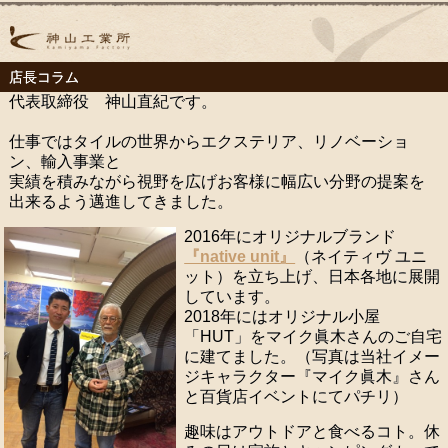
店長コラム
代表取締役 神山直紀です。
仕事ではタイルの世界からエクステリア、リノベーショ
ン、輸入事業と
実績を積みながら視野を広げお客様に幅広い分野の提案を
出来るよう邁進してきました。
2016年にオリジナルブランド
『native unit』
（ネイティヴ ユニ
ット）を立ち上げ、日本各地に展開
しています。
2018年にはオリジナル小屋
「HUT」をマイク眞木さんのご自宅
に建てました。（写真は当社イメー
ジキャラクター『マイク眞木』さん
と百貨店イベントにてパチリ）
趣味はアウトドアと食べるコト。休