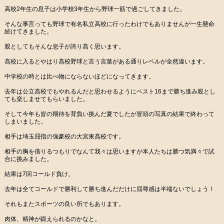
高校2年生の息子は小学校3年生から野球一筋で過ごしてきました。
そんな事言っても野球で有名私立高校に行ったわけでもありませんが一生懸命
続けてきました。
親としてもそんな息子が誇り高く思います。
高校に入るとやはり高校野球と言う言葉がある通りレベルが全然違います。
中学校の時とは比べ物にならないほどになってきます。
去年は公立高校でもやれるんだと思わせるようにベスト16まで勝ち進み親とし
ても楽しませてもらいました。
そして今年も皆の期待を背負い挑んだ夏でしたが冒頭の写真の結果で終わって
しまいました。
相手は埼玉屈指の強豪校の大宮東高校です。
相手の胸を借りるつもりでなんて我々は思いますが本人たちは勝つ気満々で試
合に挑みました。
結果は7回コールド負け。
去年は全てコールドで勝利して勝ち進んだだけに屈辱感は半端ないでしょう！
それもまたスポーツの良い所でもあります。
肉体、精神が鍛えられるのかなと。