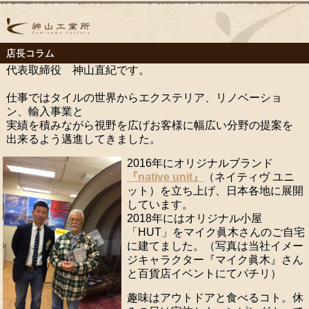
店長コラム
代表取締役 神山直紀です。
仕事ではタイルの世界からエクステリア、リノベーショ
ン、輸入事業と
実績を積みながら視野を広げお客様に幅広い分野の提案を
出来るよう邁進してきました。
2016年にオリジナルブランド
『native unit』
（ネイティヴ ユニ
ット）を立ち上げ、日本各地に展開
しています。
2018年にはオリジナル小屋
「HUT」をマイク眞木さんのご自宅
に建てました。（写真は当社イメー
ジキャラクター『マイク眞木』さん
と百貨店イベントにてパチリ）
趣味はアウトドアと食べるコト。休