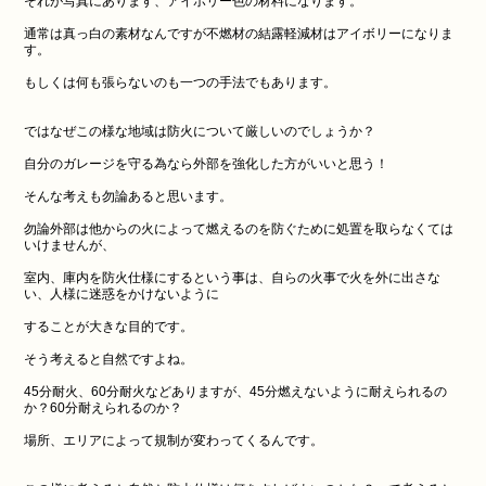
それが写真にあります、アイボリー色の材料になります。
通常は真っ白の素材なんですが不燃材の結露軽減材はアイボリーになりま
す。
もしくは何も張らないのも一つの手法でもあります。
ではなぜこの様な地域は防火について厳しいのでしょうか？
自分のガレージを守る為なら外部を強化した方がいいと思う！
そんな考えも勿論あると思います。
勿論外部は他からの火によって燃えるのを防ぐために処置を取らなくては
いけませんが、
室内、庫内を防火仕様にするという事は、自らの火事で火を外に出さな
い、人様に迷惑をかけないように
することが大きな目的です。
そう考えると自然ですよね。
45分耐火、60分耐火などありますが、45分燃えないように耐えられるの
か？60分耐えられるのか？
場所、エリアによって規制が変わってくるんです。