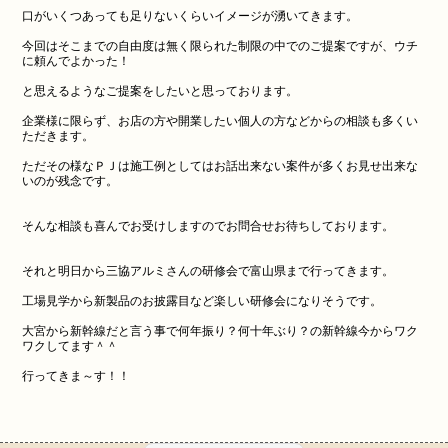
口がいくつあっても足りないくらいイメージが湧いてきます。
今回はそこまでの自由度は無く限られた制限の中でのご提案ですが、ウチ
に頼んでよかった！
と思えるようなご提案をしたいと思っております。
企業様に限らず、お店の方や開業したい個人の方などからの相談も多くい
ただきます。
ただその様なＰＪは施工例としてはお話出来ない案件が多くお見せ出来な
いのが残念です。
そんな相談も喜んでお受けしますのでお問合せお待ちしております。
それと明日から三協アルミさんの研修会で富山県まで行ってきます。
工場見学から新製品のお披露目など楽しい研修会になりそうです。
大宮から新幹線だと言う事で何年振り？何十年ぶり？の新幹線今からワク
ワクしてます＾＾
行ってきま～す！！