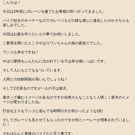
こんちは！
今日は3年前にガレージを建てたお客様の所へ行ってきました。
バイク好きのオーナーなのでガレージもどの様な感じに進化したのかそちらも
楽しみでした。
今回はお庭を作りたいとの事でお伺いしました。
ご要望を聞いたところやはりワンちゃんの為の庭造りでした。
ワンコも幸せですね！
やはり愛情をふんだんに注がれている子は幸せ感いっぱいです。
そして人にもとてもなついています。
人間との信頼関係が高いんでしょうね！
そして2犬居るのですが一人の子は柴犬。
柴犬って噛むイメージがあるのですが全然そんなことなく人懐こく柴犬のイメ
ージが変わりましたね。
打合せよりもワンコと遊んでる時間の方が長かったような(笑)
そしてガレージも見させてもらったのですが何とハーレーが増車されていまし
た！
それはなんと奥様のバイクだと言う事です。