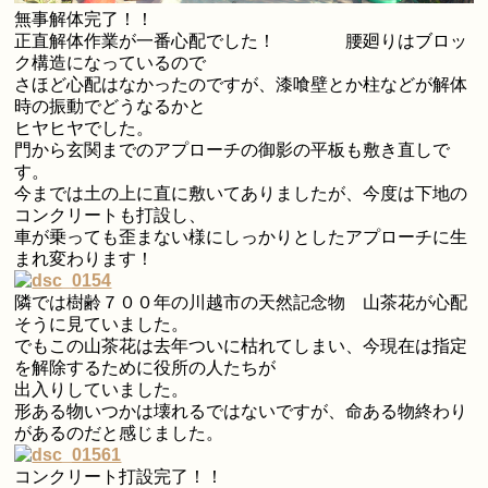
無事解体完了！！
正直解体作業が一番心配でした！ 腰廻りはブロッ
ク構造になっているので
さほど心配はなかったのですが、漆喰壁とか柱などが解体
時の振動でどうなるかと
ヒヤヒヤでした。
門から玄関までのアプローチの御影の平板も敷き直しで
す。
今までは土の上に直に敷いてありましたが、今度は下地の
コンクリートも打設し、
車が乗っても歪まない様にしっかりとしたアプローチに生
まれ変わります！
隣では樹齢７００年の川越市の天然記念物 山茶花が心配
そうに見ていました。
でもこの山茶花は去年ついに枯れてしまい、今現在は指定
を解除するために役所の人たちが
出入りしていました。
形ある物いつかは壊れるではないですが、命ある物終わり
があるのだと感じました。
コンクリート打設完了！！