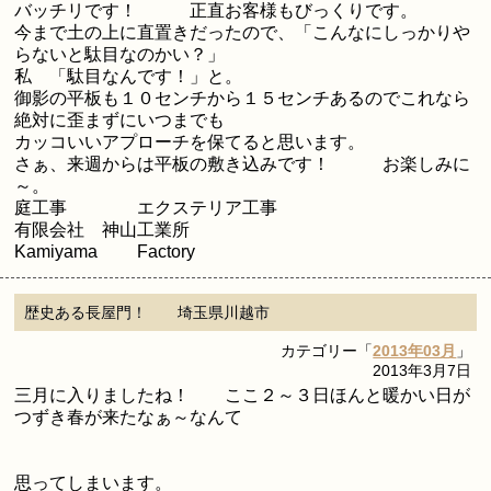
バッチリです！ 正直お客様もびっくりです。
今まで土の上に直置きだったので、「こんなにしっかりや
らないと駄目なのかい？」
私 「駄目なんです！」と。
御影の平板も１０センチから１５センチあるのでこれなら
絶対に歪まずにいつまでも
カッコいいアプローチを保てると思います。
さぁ、来週からは平板の敷き込みです！ お楽しみに
～。
庭工事 エクステリア工事
有限会社 神山工業所
Kamiyama Factory
歴史ある長屋門！ 埼玉県川越市
カテゴリー「
2013年03月
」
2013年3月7日
三月に入りましたね！ ここ２～３日ほんと暖かい日が
つずき春が来たなぁ～なんて
思ってしまいます。