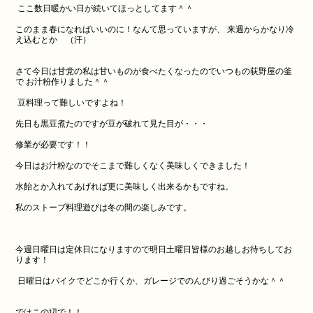
ここ数日暖かい日が続いてほっとしてます＾＾
このまま春になればいいのに！なんて思っていますが、 来週からかなり冷
え込むとか （汗）
さて今日は甘党の私は甘いものが食べたくなったのでいつもの荻野屋の釜
で お汁粉作りました＾＾
豆料理って難しいですよね！
先日も黒豆煮たのですが豆が破れて見た目が・・・
修業が必要です！！
今日はお汁粉なのでそこまで難しくなく美味しくできました！
水飴とか入れてあげれば更に美味しく出来るかもですね。
私のストーブ料理遊びは冬の間の楽しみです。
今週日曜日は定休日になりますので明日土曜日皆様のお越しお待ちしてお
ります！
日曜日はバイクでどこか行くか、ガレージでのんびり過ごそうかな＾＾
ではこの辺で！！