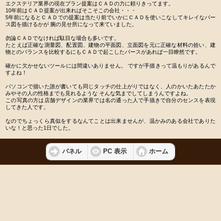
エクステリア業界の現在プラン提案はＣＡＤの力に頼りきってます。
10年前はＣＡＤ提案が出来ればそこそこの会社・・・
5年前になるとＣＡＤでの提案は当たり前でいかにＣＡＤを使いこなしてキレイなパー
ス図を描けるかが 腕の見せ所になって来ていました。
勿論ＣＡＤでなければ駄目な場合も多いです。
たとえば正確な測量図、配置図、建物の平面図、立面図を元に正確な材料の拾い、建
物とのバランスを比較するにもＣＡＤで起こしたパースがあれば一目瞭然です。
確かに欠かせないツールには間違いありません。 ですが手描きって温もりがあるんで
すよね！
パソコンで描いた誰が書いても同じタッチの仕上がりではなく、人のかいたあたたか
みやその人の性格までも見れるような そんな気までしてしまうんですよね。
この写真の方は店舗デザインの業界では名の通った人で手描きで自分のセンスを表現
してきた人です。
なのでちょっくら真似をするなんてことは出来ませんが、温かみのある会社でありた
いな！と思った1日でした。
パネル
PC 表示
ホーム