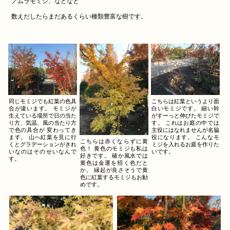
ノムラモミジ、などなど
数えだしたらまだあるくらい種類豊富な樹です。
同じモミジでも紅葉の色具
こちらは紅葉というより面
合が違います。 モミジが
白いモミジです。 細い幹
生えている場所で日の当た
がすーっと伸びたモミジで
り方、気温、風の当たり方
す。 これはお庭の中では
で色の具合が 変わってき
主役にはなれませんが名脇
ます。 山へ紅葉を見に行
役になります。 こんなモ
こちらは赤くならずに黄
くとグラデーションがきれ
ミジを入れるお庭を作りた
色！ 黄色のモミジも私は
いなのはそのせいなんで
いです。
好きです。 確か風水では
す。
黄色は金運を招く色だと
か。 縁起が良さそうで黄
色に紅葉するモミジもお勧
めです。