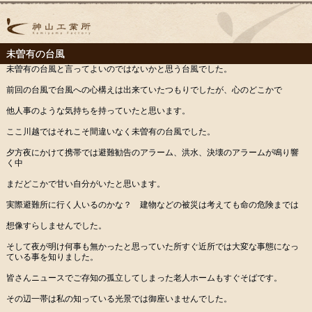
未曽有の台風
未曽有の台風と言ってよいのではないかと思う台風でした。
前回の台風で台風への心構えは出来ていたつもりでしたが、心のどこかで
他人事のような気持ちを持っていたと思います。
ここ川越ではそれこそ間違いなく未曽有の台風でした。
夕方夜にかけて携帯では避難勧告のアラーム、洪水、決壊のアラームが鳴り響
く中
まだどこかで甘い自分がいたと思います。
実際避難所に行く人いるのかな？ 建物などの被災は考えても命の危険までは
想像すらしませんでした。
そして夜が明け何事も無かったと思っていた所すぐ近所では大変な事態になっ
ている事を知りました。
皆さんニュースでご存知の孤立してしまった老人ホームもすぐそばです。
その辺一帯は私の知っている光景では御座いませんでした。