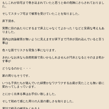
もしこれが自宅まで巻き込まれていたと思うと命の危険にさらされておりまし
た。
そしてスタッフ宅まで被害を受けていたことを知りました。
床下浸水。
実際に目のあたりにするまで床上じゃなくてよかった！などと安易な考えもあ
りました。
屋内は勿論被害が無いように見えますが床下まで汚水が流れ込んでいると言う
事は
色々な面でリスクを背負う事になります。
きれいなお水なら自然乾燥で良いかもしれませんが汚水となるとそのまま乾か
す事が
どうなるのかと・・・
家の周りもそうです。
いつも子供たちが遊んでいた緑豊かなワクワクするお庭が見たことも無い姿に
変わってしまっています。
とにかく出来る事はお手伝い致しました。
そして初めて感じた周りの人達の優しさを知りました。
電話で様子の確認をくれる人。