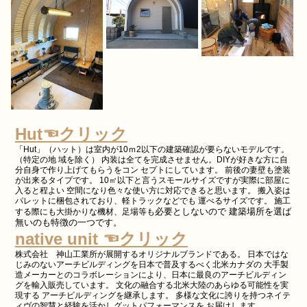
Hut☜クリック
「Hut」（ハット）は室内が10ｍ2以下の建築確認が要らないモデルです。
（特定の地 域を除く） 内装は全てを完成させません。DIYが好きな方に自
分自身で作り上げてもらうをコン セプトにしています。 前後の妻壁も塗装
が出来るタイプです。 10㎡以下と言うスモールサイズですが実際に部屋に
入ると程よい 空間になり色々な使い方に対応できると思います。 搬入姿は
パレットに梱包されており、軽トラックなどでも 運べるサイズです。 施工
必要としないので 建築場所を選ば
する際にも大掛かりな機材、足場等も
無いのも特徴の一つです。
native unit ☜クリック
株式会社 神山工業所が展開するオリジナルブランドである。 日本ではな
じみのないアーチビルディングを日本で普及するべく北米カナダの 大手製
造メーカーとのコラボレーションにより、日本に最良のアーチビルディン
グを輸入販売しています。 文化の融合する北米大陸のあらゆる可能性を実
現する アーチビルディングを継承します。 多様な文化に誇りを持つネイテ
ィヴの智慧と経験を活かしグットパフォーマンスを お届けします。