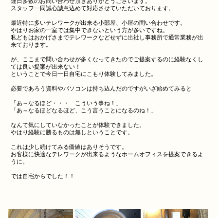
連日多数のお問い合わせ頂きありがとうございます。
スタッフ一同誠心誠意込めて対応させていただいております。
最近特に多いテレワークが出来る小部屋、小屋の問い合わせです。
やはりお家の一室では集中できないという方が多いですね。
私どもはおかげさまでテレワークなどせずに出社し事務所で通常業務が出
来ております。
が、ここまで問い合わせが多くなってきたのでご提案するのに経験なくし
ては良い提案が出来ない！
ということで今日一日自宅にこもり体験してみました。
必要であろう資料やパソコンは持ち込んだのですがいざ始めてみると
「あ～なるほど・・・ こういう事ね！」
「あ～なるほどなるほど、こう言うことになるのね！」
なんて気にしていなかったことが体験できました。
やはり経験に勝るものは無しということです。
これは少し続けてみる価値はありそうです。
お客様に快適なテレワークが出来るようなホームオフィスを提案できるよ
うに。
では自宅からでした！！