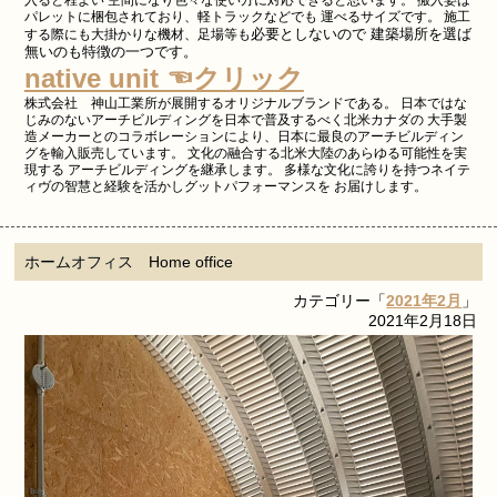
パレットに梱包されており、軽トラックなどでも 運べるサイズです。 施工
必要としないので 建築場所を選ば
する際にも大掛かりな機材、足場等も
無いのも特徴の一つです。
native unit ☜クリック
株式会社 神山工業所が展開するオリジナルブランドである。 日本ではな
じみのないアーチビルディングを日本で普及するべく北米カナダの 大手製
造メーカーとのコラボレーションにより、日本に最良のアーチビルディン
グを輸入販売しています。 文化の融合する北米大陸のあらゆる可能性を実
現する アーチビルディングを継承します。 多様な文化に誇りを持つネイテ
ィヴの智慧と経験を活かしグットパフォーマンスを お届けします。
ホームオフィス Home office
カテゴリー「
2021年2月
」
2021年2月18日