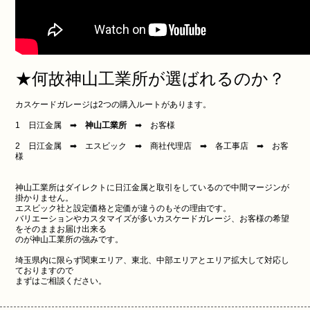
★何故神山工業所が選ばれるのか？
カスケードガレージは2つの購入ルートがあります。
1 日江金属 ➡
神山工業所
➡ お客様
2 日江金属 ➡ エスビック ➡ 商社代理店 ➡ 各工事店 ➡ お客
様
神山工業所はダイレクトに日江金属と取引をしているので中間マージンが
掛かりません。
エスビック社と設定価格と定価が違うのもその理由です。
バリエーションやカスタマイズが多いカスケードガレージ、お客様の希望
をそのままお届け出来る
のが神山工業所の強みです。
埼玉県内に限らず関東エリア、東北、中部エリアとエリア拡大して対応し
ておりますので
まずはご相談ください。