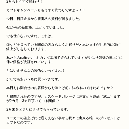
2月ももうすぐ終わり！
カブトキャンペーンももうすぐ終わりですよ～！！
今日、日江金属から新価格の資料が届きました。
4/1からの新価格、上がっていました。
でも仕方ないですね、これは。
鉄などを扱っている関係の方ならよくお解りだと思いますが世界的に鉄が
値上がりをしております。
私たちのnative unitもカナダ工場で造られていますがやはり鋼材の値上げに
伴い価格が改訂されています。
とはいえそんなの関係ないっすよね！
少しでも安いうちに買うべきです。
本日もお問合せのお客様からも値上げ前に決めるのではだめですか？
と質問されたのですが、カスケードガレージは注文から納品（施工）まで
が2カ月～3カ月頂いている関係で
2月末を区切りにさせてもらっています。
メーカーの値上げには逆らえない事から我々に出来る唯一のプレゼントが
カブトなのです。