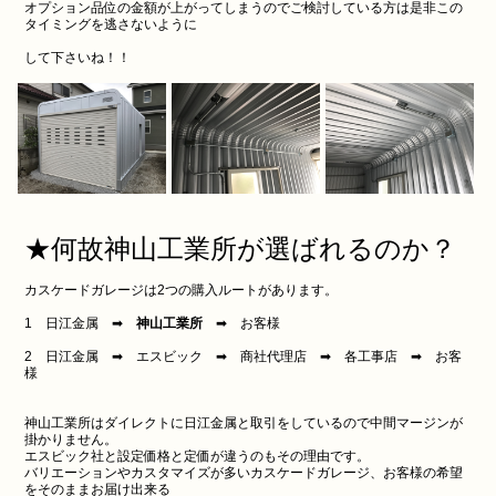
オプション品位の金額が上がってしまうのでご検討している方は是非この
タイミングを逃さないように
して下さいね！！
★何故神山工業所が選ばれるのか？
カスケードガレージは2つの購入ルートがあります。
1 日江金属 ➡
神山工業所
➡ お客様
2 日江金属 ➡ エスビック ➡ 商社代理店 ➡ 各工事店 ➡ お客
様
神山工業所はダイレクトに日江金属と取引をしているので中間マージンが
掛かりません。
エスビック社と設定価格と定価が違うのもその理由です。
バリエーションやカスタマイズが多いカスケードガレージ、お客様の希望
をそのままお届け出来る