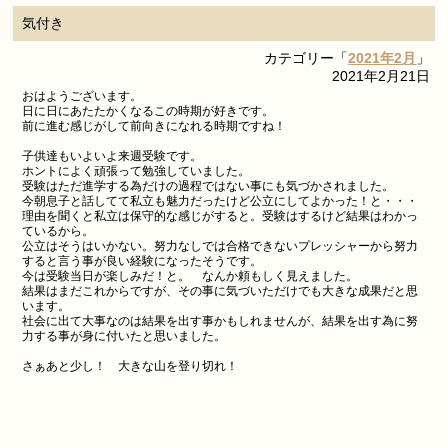
気付き
カテゴリー「
2021年2月
」
2021年2月21日
おはようございます。
日に日にあたたかくなるこの時期が好きです。
前に進む感じがして前向きになれる時期ですね！
子供達もいよいよ来週受験です。
ホントによく頑張って勉強していました。
受験はただ進学する為だけの過程ではない事にも気づかされました。
今朝息子と話してて私立も魅力だったけど公立にしてよかった！と・・・
理由を聞くと私立は保守的な感じがすると。受験はするけど結果はわかっ
ているから。
公立はそうはいかない。努力なしでは合格できないプレッシャーから努力
すると言う事が良い経験になったそうです。
今は受験当日が楽しみだ！と。 なんか頼もしく見えました。
結果はまだこれからですが、その事に気づいただけでも大きな成果だと思
います。
社会に出て大事なのは結果を出す事かもしれませんが、結果を出す為に努
力する事が身に付いたと思いました。
さぁあと少し！ 大きな山を登り切れ！