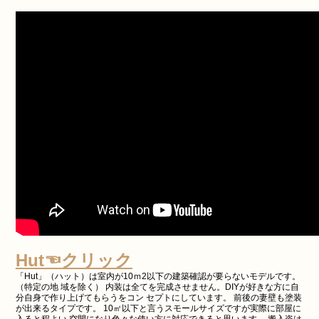
Hut☜クリック
「Hut」（ハット）は室内が10ｍ2以下の建築確認が要らないモデルです。
（特定の地 域を除く） 内装は全てを完成させません。DIYが好きな方に自
分自身で作り上げてもらうをコン セプトにしています。 前後の妻壁も塗装
が出来るタイプです。 10㎡以下と言うスモールサイズですが実際に部屋に
入ると程よい 空間になり色々な使い方に対応できると思います。 搬入姿は