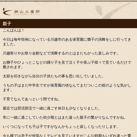
親子
こんばんは！
今日は毎年恒例になっている川越市のある保育園に囃子の演舞をしに行ってき
ました。
川越祭りやお祭り会館などで演舞するのとはまたちがった楽しみです。
お獅子やひょっとこなどの踊り子を見て泣く子や喜ぶ子様々で見ているだけで
癒されます。
太鼓を叩きながら自分の子供たちの事を思い出していました。
うちの子はまだ中学生ですが保育園の頃なんてまだついこの前のような気がし
ます。
子育てなんてあっという間ですね。
最近では部活部活で一緒に過ごす休日も少なくなりました。
常に一緒に過ごしていた幼少期とはまた違った親子の繋がりなんですかね。
いくつになっても子は子ですがなんかちょっと寂しくなったりします。
今も横では息子が何気なくテレビを見ていますがこんな時期もいずれ違った繋