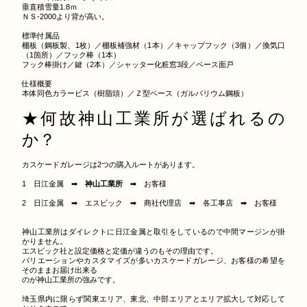
垂直積雪量1.8ｍ
ＮＳ-2000より背が高い。
標準付属品
棚板（鋼板製、1枚）／棚板補強材（1本）／キャップフック（3個）／換気口
（1箇所）／フック棒（1本）
フック棒掛け／鍵（2本）／シャッター化粧窓3段／ベース面戸
仕様概要
本体同色カラービス（樹脂頭）／Ｚ型ベース（ガルバリウム鋼板）
★何故神山工業所が選ばれるの
か？
カスケードガレージは2つの購入ルートがあります。
1 日江金属 ➡
神山工業所
➡ お客様
2 日江金属 ➡ エスビック ➡ 商社代理店 ➡ 各工事店 ➡ お客様
神山工業所はダイレクトに日江金属と取引をしているので中間マージンが掛
かりません。
エスビック社と設定価格と定価が違うのもその理由です。
バリエーションやカスタマイズが多いカスケードガレージ、お客様の希望を
そのままお届け出来る
のが神山工業所の強みです。
埼玉県内に限らず関東エリア、東北、中部エリアとエリア拡大して対応して