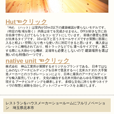
Hut☜クリック
「Hut」（ハット）は室内が10ｍ2以下の建築確認が要らないモデルです。
（特定の地 域を除く） 内装は全てを完成させません。DIYが好きな方に自
分自身で作り上げてもらうをコン セプトにしています。 前後の妻壁も塗装
が出来るタイプです。 10㎡以下と言うスモールサイズですが実際に部屋に
入ると程よい 空間になり色々な使い方に対応できると思います。 搬入姿は
パレットに梱包されており、軽トラックなどでも 運べるサイズです。 施工
必要としないので 建築場所を選ば
する際にも大掛かりな機材、足場等も
無いのも特徴の一つです。
native unit ☜クリック
株式会社 神山工業所が展開するオリジナルブランドである。 日本ではな
じみのないアーチビルディングを日本で普及するべく北米カナダの 大手製
造メーカーとのコラボレーションにより、日本に最良のアーチビルディン
グを輸入販売しています。 文化の融合する北米大陸のあらゆる可能性を実
現する アーチビルディングを継承します。 多様な文化に誇りを持つネイテ
ィヴの智慧と経験を活かしグットパフォーマンスを お届けします。
レストランをハウスメーカーショールームにフルリノベーショ
ン 埼玉県北本市