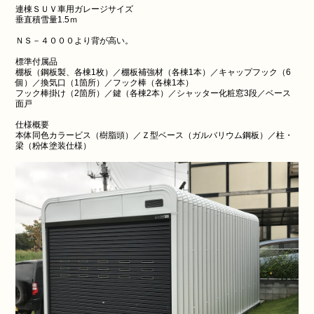
連棟ＳＵＶ車用ガレージサイズ
垂直積雪量1.5ｍ
ＮＳ－４０００より背が高い。
標準付属品
棚板（鋼板製、各棟1枚）／棚板補強材（各棟1本）／キャップフック（6
個）／換気口（1箇所）／フック棒（各棟1本）
フック棒掛け（2箇所）／鍵（各棟2本）／シャッター化粧窓3段／ベース
面戸
仕様概要
本体同色カラービス（樹脂頭）／Ｚ型ベース（ガルバリウム鋼板）／柱・
梁（粉体塗装仕様）