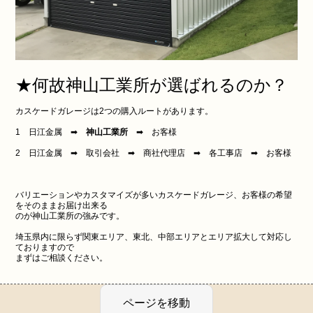
★何故神山工業所が選ばれるのか？
カスケードガレージは2つの購入ルートがあります。
1 日江金属 ➡
神山工業所
➡ お客様
2 日江金属 ➡ 取引会社 ➡ 商社代理店 ➡ 各工事店 ➡ お客様
バリエーションやカスタマイズが多いカスケードガレージ、お客様の希望
をそのままお届け出来る
のが神山工業所の強みです。
埼玉県内に限らず関東エリア、東北、中部エリアとエリア拡大して対応し
ておりますので
まずはご相談ください。