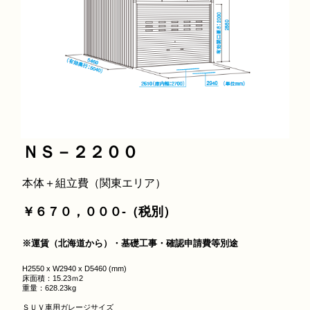
ＮＳ－２２００
本体＋組立費（関東エリア）
￥６７０，０００‐（税別）
※運賃（北海道から）・基礎工事・確認申請費等別途
H2550 x W2940 x D5460 (mm)
床面積：15.23ｍ2
重量：628.23kg
ＳＵＶ車用ガレージサイズ