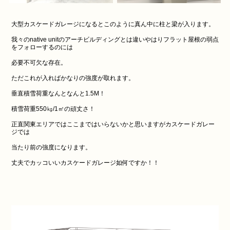
大型カスケードガレージになるとこのように真ん中に柱と梁が入ります。
我々のnative unitのアーチビルディングとは違いやはりフラット屋根の弱点
をフォローするのには
必要不可欠な存在。
ただこれが入ればかなりの強度が取れます。
垂直積雪荷重なんとなんと1.5M！
積雪荷重550㎏/1㎡の頑丈さ！
正直関東エリアではここまではいらないかと思いますがカスケードガレー
ジでは
当たり前の強度になります。
丈夫でカッコいいカスケードガレージ如何ですか！！