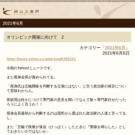
2021年6月
オリンピック開催に向けて 2
カテゴリー「
2021年6月
」
2021年6月5日
https://news.yahoo.co.jp/pickup/6395221
今朝のYahoo!ニュースです。
また尾身会長が責められてる。
「尾身氏は五輪開催を判断する立場にはない」と言う政治家の発言につい
て意味わからん。
菅総理は何かにつけて専門家の意見を聞いてなんて散々専門家任せだった
ろうによく言うわ！！
尾身会長最初から判断するのは国民から選ばれた政治家の人達と言ってる
し。
また「五輪で医療が逼迫（ひっぱく）したときに『警鐘を鳴らした』とし
ておきたいのではないか」