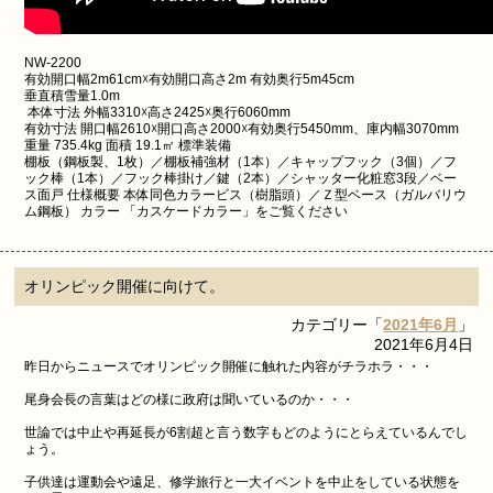
NW-2200
有効開口幅2m61cm☓有効開口高さ2m 有効奥行5m45cm
垂直積雪量1.0m
本体寸法 外幅3310☓高さ2425☓奥行6060mm
有効寸法 開口幅2610☓開口高さ2000☓有効奥行5450mm、庫内幅3070mm
重量 735.4kg 面積 19.1㎡ 標準装備
棚板（鋼板製、1枚）／棚板補強材（1本）／キャップフック（3個）／フ
ック棒（1本）／フック棒掛け／鍵（2本）／シャッター化粧窓3段／ベー
ス面戸 仕様概要 本体同色カラービス（樹脂頭）／Ｚ型ベース（ガルバリウ
ム鋼板） カラー 「カスケードカラー」をご覧ください
オリンピック開催に向けて。
カテゴリー「
2021年6月
」
2021年6月4日
昨日からニュースでオリンピック開催に触れた内容がチラホラ・・・
尾身会長の言葉はどの様に政府は聞いているのか・・・
世論では中止や再延長が6割超と言う数字もどのようにとらえているんでし
ょう。
子供達は運動会や遠足、修学旅行と一大イベントを中止をしている状態を