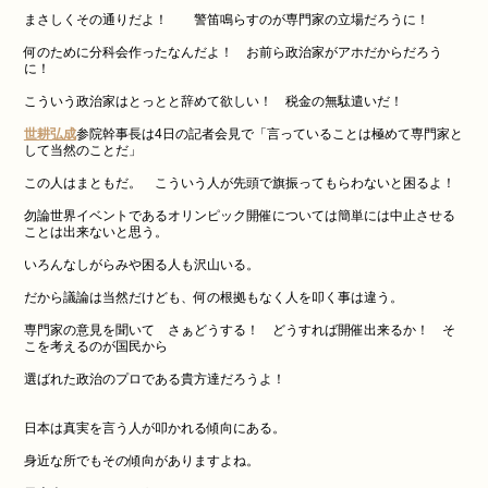
まさしくその通りだよ！ 警笛鳴らすのが専門家の立場だろうに！
何のために分科会作ったなんだよ！ お前ら政治家がアホだからだろう
に！
こういう政治家はとっとと辞めて欲しい！ 税金の無駄遣いだ！
世耕弘成
参院幹事長は4日の記者会見で「言っていることは極めて専門家と
して当然のことだ」
この人はまともだ。 こういう人が先頭で旗振ってもらわないと困るよ！
勿論世界イベントであるオリンピック開催については簡単には中止させる
ことは出来ないと思う。
いろんなしがらみや困る人も沢山いる。
だから議論は当然だけども、何の根拠もなく人を叩く事は違う。
専門家の意見を聞いて さぁどうする！ どうすれば開催出来るか！ そ
こを考えるのが国民から
選ばれた政治のプロである貴方達だろうよ！
日本は真実を言う人が叩かれる傾向にある。
身近な所でもその傾向がありますよね。