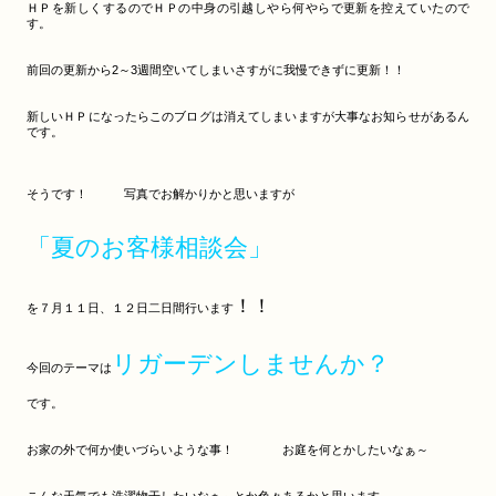
ＨＰを新しくするのでＨＰの中身の引越しやら何やらで更新を控えていたので
す。
前回の更新から2～3週間空いてしまいさすがに我慢できずに更新！！
新しいＨＰになったらこのブログは消えてしまいますが大事なお知らせがあるん
です。
そうです！ 写真でお解かりかと思いますが
「夏のお客様相談会」
！！
を７月１１日、１２日二日間行います
リガーデンしませんか？
今回のテーマは
です。
お家の外で何か使いづらいような事！ お庭を何とかしたいなぁ～