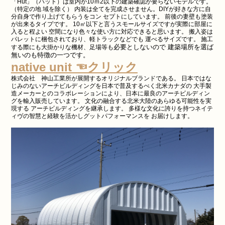
「Hut」（ハット）は室内が10ｍ2以下の建築確認が要らないモデルです。
（特定の地 域を除く） 内装は全てを完成させません。DIYが好きな方に自
分自身で作り上げてもらうをコン セプトにしています。 前後の妻壁も塗装
が出来るタイプです。 10㎡以下と言うスモールサイズですが実際に部屋に
入ると程よい 空間になり色々な使い方に対応できると思います。 搬入姿は
パレットに梱包されており、軽トラックなどでも 運べるサイズです。 施工
必要としないので 建築場所を選ば
する際にも大掛かりな機材、足場等も
無いのも特徴の一つです。
native unit ☜クリック
株式会社 神山工業所が展開するオリジナルブランドである。 日本ではな
じみのないアーチビルディングを日本で普及するべく北米カナダの 大手製
造メーカーとのコラボレーションにより、日本に最良のアーチビルディン
グを輸入販売しています。 文化の融合する北米大陸のあらゆる可能性を実
現する アーチビルディングを継承します。 多様な文化に誇りを持つネイテ
ィヴの智慧と経験を活かしグットパフォーマンスを お届けします。