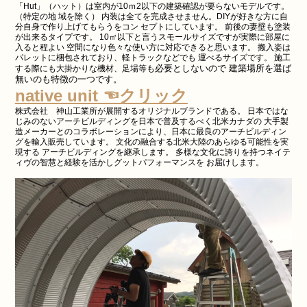
「Hut」（ハット）は室内が10ｍ2以下の建築確認が要らないモデルです。
（特定の地 域を除く） 内装は全てを完成させません。DIYが好きな方に自
分自身で作り上げてもらうをコン セプトにしています。 前後の妻壁も塗装
が出来るタイプです。 10㎡以下と言うスモールサイズですが実際に部屋に
入ると程よい 空間になり色々な使い方に対応できると思います。 搬入姿は
パレットに梱包されており、軽トラックなどでも 運べるサイズです。 施工
必要としないので 建築場所を選ば
する際にも大掛かりな機材、足場等も
無いのも特徴の一つです。
native unit ☜クリック
株式会社 神山工業所が展開するオリジナルブランドである。 日本ではな
じみのないアーチビルディングを日本で普及するべく北米カナダの 大手製
造メーカーとのコラボレーションにより、日本に最良のアーチビルディン
グを輸入販売しています。 文化の融合する北米大陸のあらゆる可能性を実
現する アーチビルディングを継承します。 多様な文化に誇りを持つネイテ
ィヴの智慧と経験を活かしグットパフォーマンスを お届けします。