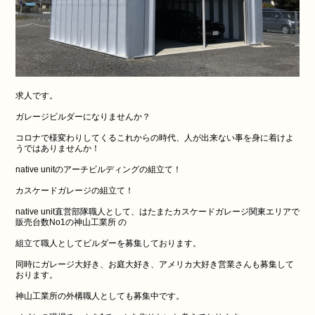
求人です。
ガレージビルダーになりませんか？
コロナで様変わりしてくるこれからの時代、人が出来ない事を身に着けよ
うではありませんか！
native unitのアーチビルディングの組立て！
カスケードガレージの組立て！
native unit直営部隊職人として、はたまたカスケードガレージ関東エリアで
販売台数No1の神山工業所 の
組立て職人としてビルダーを募集しております。
同時にガレージ大好き、お庭大好き、アメリカ大好き営業さんも募集して
おります。
神山工業所の外構職人としても募集中です。