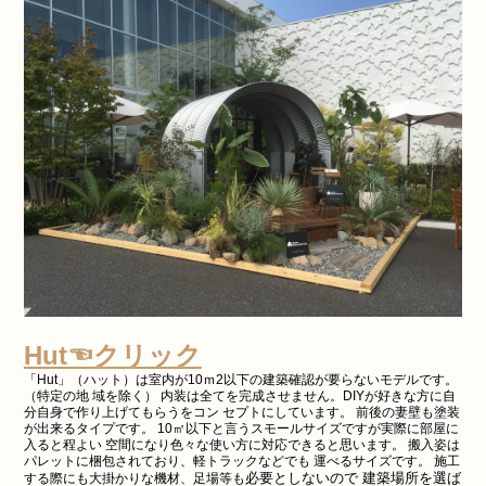
Hut☜クリック
「Hut」（ハット）は室内が10ｍ2以下の建築確認が要らないモデルです。
（特定の地 域を除く） 内装は全てを完成させません。DIYが好きな方に自
分自身で作り上げてもらうをコン セプトにしています。 前後の妻壁も塗装
が出来るタイプです。 10㎡以下と言うスモールサイズですが実際に部屋に
入ると程よい 空間になり色々な使い方に対応できると思います。 搬入姿は
パレットに梱包されており、軽トラックなどでも 運べるサイズです。 施工
必要としないので 建築場所を選ば
する際にも大掛かりな機材、足場等も