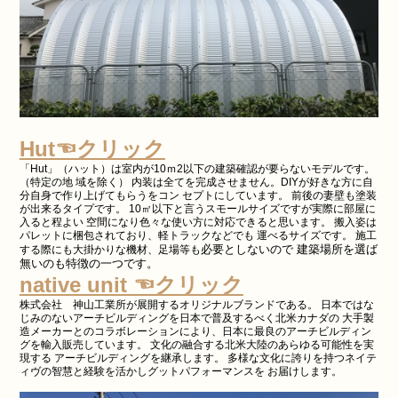
Hut☜クリック
「Hut」（ハット）は室内が10ｍ2以下の建築確認が要らないモデルです。
（特定の地 域を除く） 内装は全てを完成させません。DIYが好きな方に自
分自身で作り上げてもらうをコン セプトにしています。 前後の妻壁も塗装
が出来るタイプです。 10㎡以下と言うスモールサイズですが実際に部屋に
入ると程よい 空間になり色々な使い方に対応できると思います。 搬入姿は
パレットに梱包されており、軽トラックなどでも 運べるサイズです。 施工
必要としないので 建築場所を選ば
する際にも大掛かりな機材、足場等も
無いのも特徴の一つです。
native unit ☜クリック
株式会社 神山工業所が展開するオリジナルブランドである。 日本ではな
じみのないアーチビルディングを日本で普及するべく北米カナダの 大手製
造メーカーとのコラボレーションにより、日本に最良のアーチビルディン
グを輸入販売しています。 文化の融合する北米大陸のあらゆる可能性を実
現する アーチビルディングを継承します。 多様な文化に誇りを持つネイテ
ィヴの智慧と経験を活かしグットパフォーマンスを お届けします。