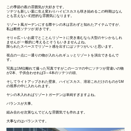
この季節の夜の雰囲気が大好きです。
ソテツも新しい葉に生え変わりハイビスカスも咲き始めるこの時期はなん
とも言えない 幻想的な雰囲気になります。
リゾート風ガーデンにする際ヤシの木は言わずと知れたアイテムですが、
私は断然ソテツが 好きです。
そりゃ広～いお庭でとことんリゾートに突き進むなら大型のヤシかもしれ
ませんが 一般的に考えるとそうもいきませんよね。
限られたスペースでリゾート感を出すにはソテツがいいと思います。
視点の一点に一通りの物が入れられギュッとリゾートを演出できるんで
す。
写真は1M位離れて撮った写真ですがこの一コマの中にソテツが背違いの物
が2本、子供合わせれば3～4本のソテツの頭、
そしてライトアップされた壁泉、ハイビスカス、溶岩これだけのものが1M
の視界の中に入れられます。
ヤシの木入れればリゾートガーデンは単純すぎますよね。
バランスが大事。
組み合わせ次第なんでどんな雰囲気でも作れます。
大事なのはバランスです。