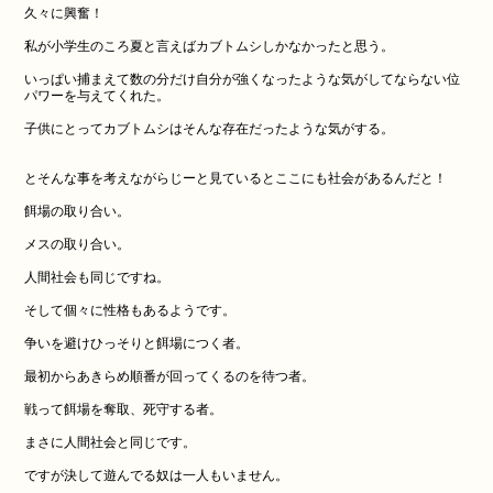
久々に興奮！
私が小学生のころ夏と言えばカブトムシしかなかったと思う。
いっぱい捕まえて数の分だけ自分が強くなったような気がしてならない位
パワーを与えてくれた。
子供にとってカブトムシはそんな存在だったような気がする。
とそんな事を考えながらじーと見ているとここにも社会があるんだと！
餌場の取り合い。
メスの取り合い。
人間社会も同じですね。
そして個々に性格もあるようです。
争いを避けひっそりと餌場につく者。
最初からあきらめ順番が回ってくるのを待つ者。
戦って餌場を奪取、死守する者。
まさに人間社会と同じです。
ですが決して遊んでる奴は一人もいません。