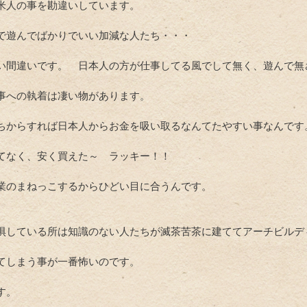
米人の事を勘違いしています。
で遊んでばかりでいい加減な人たち・・・
い間違いです。 日本人の方が仕事してる風でして無く、遊んで無
事への執着は凄い物があります。
ちからすれば日本人からお金を吸い取るなんてたやすい事なんです
てなく、安く買えた～ ラッキー！！
業のまねっこするからひどい目に合うんです。
惧している所は知識のない人たちが滅茶苦茶に建ててアーチビルデ
てしまう事が一番怖いのです。
す。