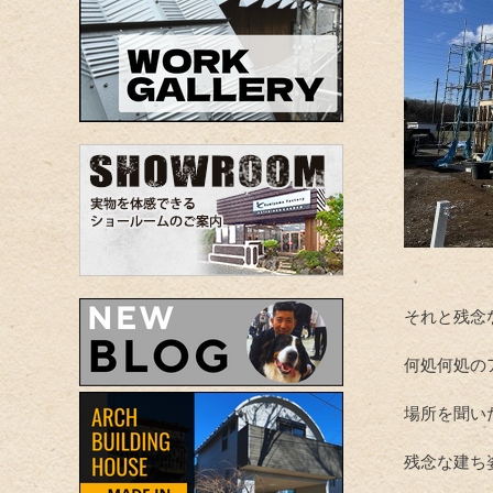
それと残念
何処何処の
場所を聞い
残念な建ち