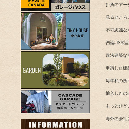
折角のアー
見るところ
不可思議な
勿論JIS
違法建築な
申請した建
毎年私の所
輸入したのは
もっとひど
海外の会社