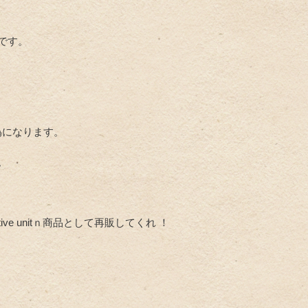
です。
偽になります。
。
 unitｎ商品として再販してくれ ！