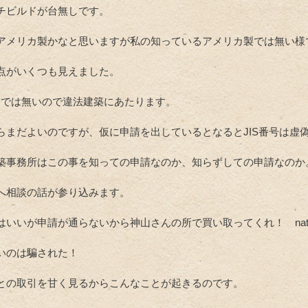
チビルドが台無しです。
アメリカ製かなと思いますが私の知っているアメリカ製では無い様
点がいくつも見えました。
製品では無いので違法建築にあたります。
らまだよいのですが、仮に申請を出しているとなるとJIS番号は虚
築事務所はこの事を知っての申請なのか、知らずしての申請なのか
へ相談の話が参り込みます。
いいが申請が通らないから神山さんの所で買い取ってくれ！ native
いのは騙された！
との取引を甘く見るからこんなことが起きるのです。