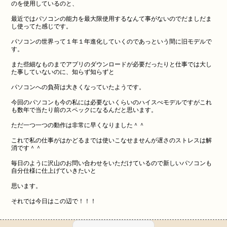
のを使用しているのと、
最近ではパソコンの能力を最大限使用するなんて事がないのでだましだま
し使ってた感じです。
パソコンの世界って１年１年進化していくのであっという間に旧モデルで
す。
また些細なものまでアプリのダウンロードが必要だったりと仕事では大し
た事していないのに、知らず知らずと
パソコンへの負荷は大きくなっていたようです。
今回のパソコンも今の私には必要ないくらいのハイスぺモデルですがこれ
も数年で当たり前のスペックになるんだと思います。
ただ一つ一つの動作は非常に早くなりました＾＾
これで私の仕事がはかどるまでは使いこなせませんが遅さのストレスは解
消です＾＾
毎日のように沢山のお問い合わせをいただけているので新しいパソコンも
自分仕様に仕上げていきたいと
思います。
それでは今日はこの辺で！！！