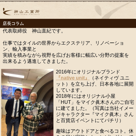
店長コラム
代表取締役 神山直紀です。
仕事ではタイルの世界からエクステリア、リノベーショ
ン、輸入事業と
実績を積みながら視野を広げお客様に幅広い分野の提案を
出来るよう邁進してきました。
2016年にオリジナルブランド
『native unit』
（ネイティヴ ユニ
ット）を立ち上げ、日本各地に展開
しています。
2018年にはオリジナル小屋
「HUT」をマイク眞木さんのご自宅
に建てました。（写真は当社イメー
ジキャラクター『マイク眞木』さん
と百貨店イベントにてパチリ）
趣味はアウトドアと食べるコト。休