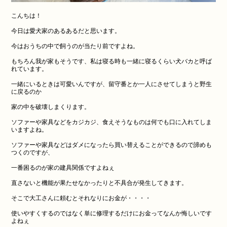
こんちは！
今日は愛犬家のあるあるだと思います。
今はおうちの中で飼うのが当たり前ですよね。
もちろん我が家もそうです、私は寝る時も一緒に寝るくらい犬バカと呼ば
れています。
一緒にいるときは可愛いんですが、留守番とか一人にさせてしまうと野生
に戻るのか
家の中を破壊しまくります。
ソファーや家具などをカジカジ、食えそうなものは何でも口に入れてしま
いますよね。
ソファーや家具などはダメになったら買い替えることができるので諦めも
つくのですが、
一番困るのが家の建具関係ですよねぇ
直さないと機能が果たせなかったりと不具合が発生してきます。
そこで大工さんに頼むとそれなりにお金が・・・・
使いやすくするのではなく単に修理するだけにお金ってなんか悔しいです
よねぇ