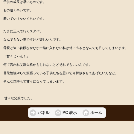
子供の成長は早いものです。
もの凄く早いです。
着いていけないくらいです。
たまに三人で行くスタバ。
なんでもない事ですけど楽しいんです。
母親と違い普段なかなか一緒に入れない私は外に出るとなんでも許してしまいます。
「甘々じゃん！」
何て言われ父親失格かもしれないけどそれでもいいんです。
普段勉強やらで頑張っている子供たちを思い切り解放させてあげたいんなと。
そんな気持ちで甘々になってしまいます。
甘々な父親でした。
パネル
PC 表示
ホーム