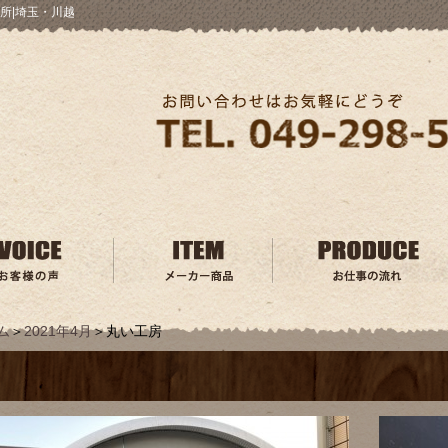
所|埼玉・川越
ム
＞
2021年4月
＞丸い工房
房