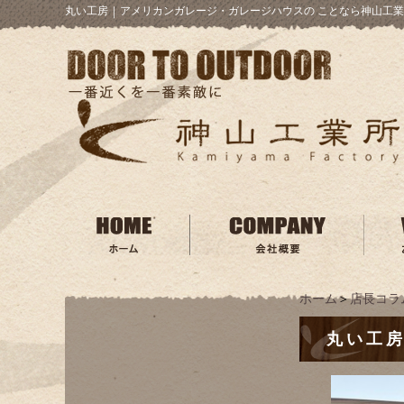
丸い工房
｜
アメリカンガレージ・ガレージハウスの ことなら神山工業
ホーム
＞
店長コラ
丸い工