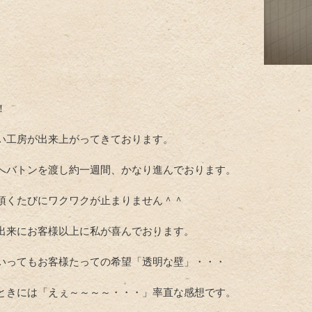
！
い工房が出来上がってきております。
へバトンを渡し約一週間、かなり進んでおります。
頂くたびにワクワクが止まりません＾＾
出来にお客様以上に私が喜んでおります。
いってもお客様たっての希望「透明な壁」・・・
ときには「えぇ～～～～・・・」率直な感想です。