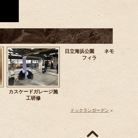
日立海浜公園 ネモ
フィラ
カスケードガレージ施
工研修
ドックランガーデン
»