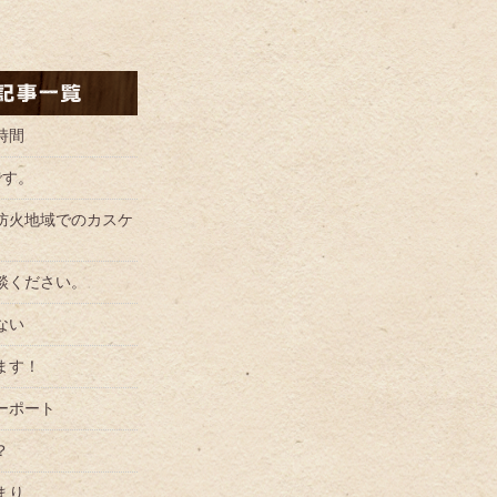
時間
です。
防火地域でのカスケ
談ください。
ない
ます！
ーポート
？
まり