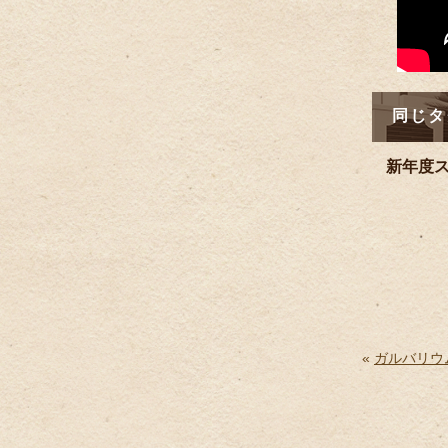
同じタ
新年度
«
ガルバリウ