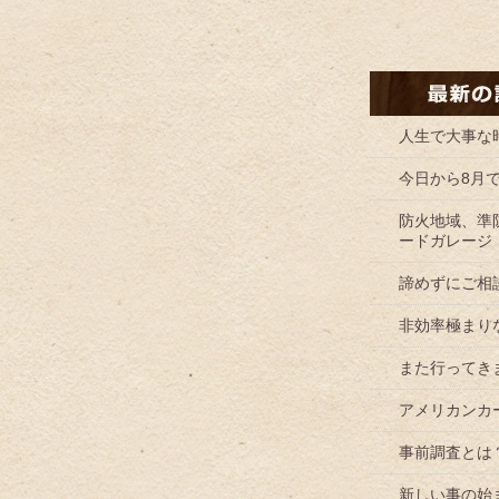
人生で大事な
今日から8月
防火地域、準
ードガレージ
諦めずにご相
非効率極まり
また行ってき
アメリカンカ
事前調査とは
新しい事の始