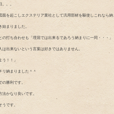
日。。。
図面を起こしエクステリア業社として汎用部材を駆使しこれなら納
き始まりました。
との打ち合わせも「理屈では出来るであろう納まりに一同・・・」
人は出来ないという言葉は好きではありません。
よう！！」
チリ納まりました＾＾
での勝利です。
方法かなり良いです。
そうです。