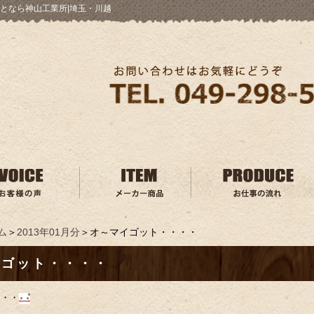
となら神山工業所|埼玉・川越
ム
＞
2013年01月分
＞オ～マイゴット・・・・
イゴット・・・・
・・・