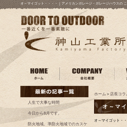
オ～マイゴット・・・・
｜
アメリカンガレージ・ガレージハウスの こ
ホーム
＞
店長コラ
人生で大事な時間
オ～マ
今日から8月です。
オ～マイゴット・
防火地域、準防火地域でのカスケ