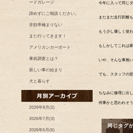
ードガレージ
今年に入って同じ
諦めずにご相談ください。
まだまだ走行距離
非効率極まりない
もう少し優しく使
また行ってきます！
もしかしてこれは
アメリカンカーポート
事前調査とは？
いや、そんな事
新しい事の始まり
でも、スタッフの
犬と暮らす
ちなみに修理に出
何事かと思われそ
2026年8月(2)
2026年7月(3)
同じタグ
2026年6月(6)