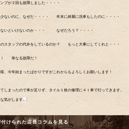
ダンプが２回も故障しました・・・・
も少ないのに、なぜだ・・・・ 年末に綺麗に洗車もしたのに・・・・
わないといけないのか・・・ なぜだろう？・・・・
家のスタッフの代弁をしているのか？ もっと大事にしてくれと・・・
無い！ 単なる故障だ！
皆様、今年始まったばかりですがこれからもよろしくお願いします！
してしまったので車が足りず、タイル１枚の修理に４ｔ車で行ってきます、
うな気がします
が付けられた店長コラムを見る