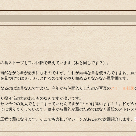
家の薪ストーブもフル回転で燃えています（私と同じです？）。
ば当然ながら薪が必要になるのですが、これが結構な量を使うんですよね、買
暇を見つけてはせっせっと作るのですがやり始めるとなかなか重労働です。
になるのは道具なんですよね、今年から仲間入りしたのが写真の
スチール社製
より役４倍の力のあるものなんですが凄いです。
０センチ位の丸太でも手こずっていたんですがこいつは違います！！。径が６
ように切りまくっています。途中から目的が薪のためではなく普段のストレス
の工程で薪になります。そこでも力強いマシーンがあるので次回紹介します。