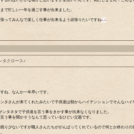
さまで忙しい一年を過ごす事が出来ました。
頑張ってみんなで楽しく仕事が出来るよう頑張りたいですね
ンタクロース♪
ですね、なんか一年早いです。
サンタさんが来てくれたみたいで子供達は朝からハイテンションでそんなハイ
サンタネタで子供達を言う事をきかす事が出来なくなりました。
で言う事を聞かそうなんて思っているひどい父親です。
で残り少ないですが職人さんたちががんばってくれているので何とか終わりの
す。