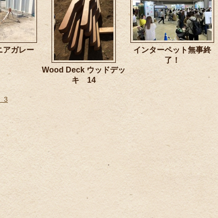
ニアガレー
インターペット無事終
ジ
了！
Wood Deck ウッドデッ
キ 14
 3