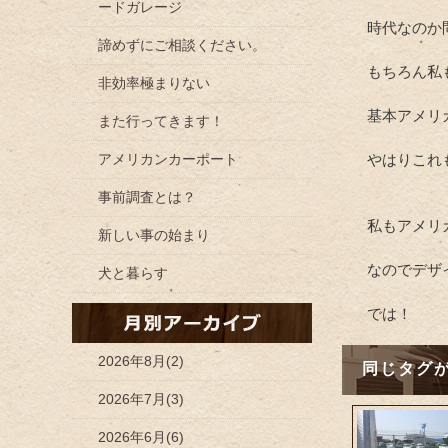
ードガレージ
時代なのか
諦めずにご相談ください。
もちろん私
非効率極まりない
基本アメリ
また行ってきます！
アメリカンカーポート
やはりこれ
事前調査とは？
私もアメリ
新しい事の始まり
なのでデザ
犬と暮らす
では！
2026年8月(2)
同じタグ
2026年7月(3)
2026年6月(6)