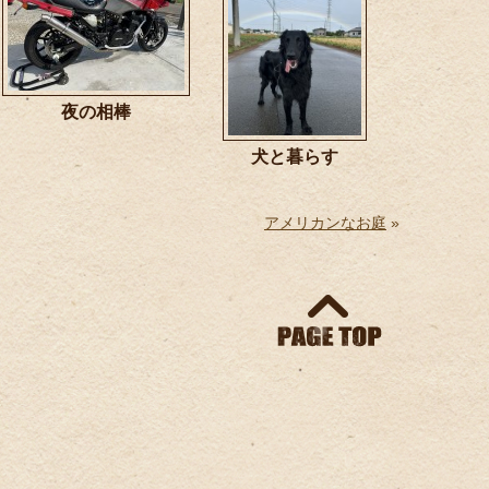
夜の相棒
犬と暮らす
アメリカンなお庭
»