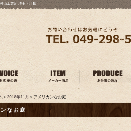
神山工業所|埼玉・川越
ム
＞
2018年11月
＞アメリカンなお庭
カンなお庭