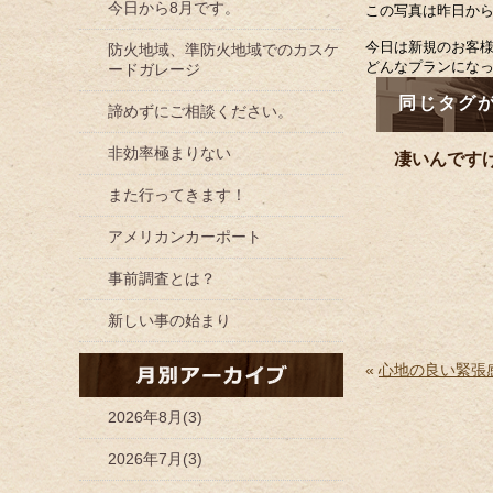
今日から8月です。
この写真は昨日か
今日は新規のお客
防火地域、準防火地域でのカスケ
どんなプランにな
ードガレージ
同じタグ
諦めずにご相談ください。
非効率極まりない
凄いんです
また行ってきます！
アメリカンカーポート
事前調査とは？
新しい事の始まり
«
心地の良い緊張
2026年8月(3)
2026年7月(3)