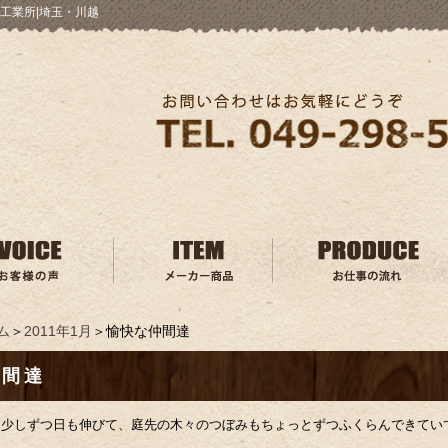
工業所|埼玉・川越
ム
＞
2011年1月
＞愉快な仲間達
仲間達
も少しずつ日も伸びて、庭先の木々のつぼみもちょっとずつふくらんできてい