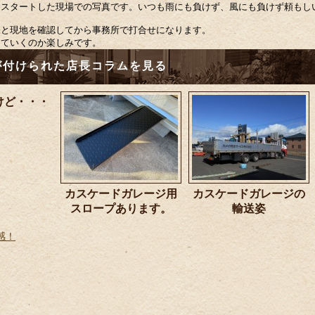
らスタートした現場での写真です。いつも雨にも負けず、風にも負けず頼もし
様と現地を確認してから事務所で打合せになります。
っていくのか楽しみです。
が付けられた店長コラムを見る
けど・・・
カスケードガレージ用
カスケードガレージの
スロープあります。
輸送姿
感！