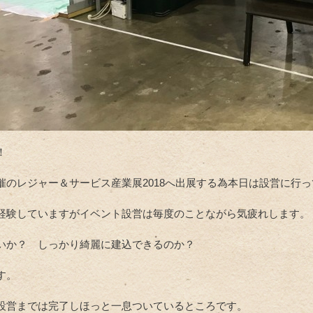
！
催のレジャー＆サービス産業展2018へ出展する為本日は設営に行
経験していますがイベント設営は毎度のことながら気疲れします。
いか？ しっかり綺麗に建込できるのか？
す。
設営までは完了しほっと一息ついているところです。