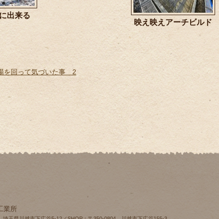
nitに出来る
映え映えアーチビルド
！
場を回って気づいた事 2
工業所
4 埼玉県川越市下広谷5-12／SHOP：〒350-0804 川越市下広谷155‐3