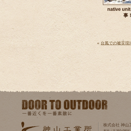
native u
事
«
台風での被災現
株式会社 神山
本社：〒350-080