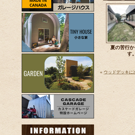
夏の苦行か
す
«
ウッドデッキに