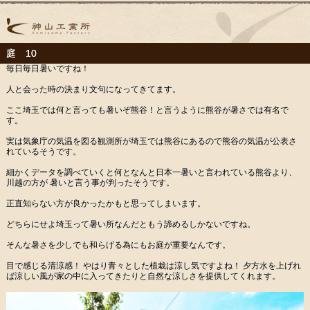
庭 10
毎日毎日暑いですね！
人と会った時の決まり文句になってきてます。
ここ埼玉では何と言っても暑いぞ熊谷！と言うように熊谷が暑さでは有名で
す。
実は気象庁の気温を図る観測所が埼玉では熊谷にあるので熊谷の気温が公表さ
れているそうです。
細かくデータを調べていくと何となんと日本一暑いと言われている熊谷より、
川越の方が 暑いと言う事が判ったそうです。
正直知らない方が良かったかもと思ってしまいます。
どちらにせよ埼玉って暑い所なんだともう諦めるしかないですね。
そんな暑さを少しでも和らげる為にもお庭が重要なんです。
目で感じる清涼感！ やはり青々とした植栽は涼し気ですよね！ 夕方水を上げれ
ば涼しい風が家の中に入ってきたりと自然な涼しさを提供してくれます。