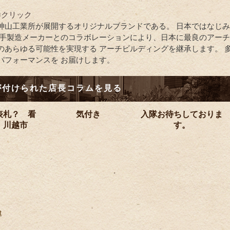
it ☜クリック
神山工業所が展開するオリジナルブランドである。 日本ではなじ
大手製造メーカーとのコラボレーションにより、日本に最良のアーチ
のあらゆる可能性を実現する アーチビルディングを継承します。 
パフォーマンスを お届けします。
が付けられた店長コラムを見る
表札？ 看
気付き
入隊お待ちしておりま
川越市
す。
t