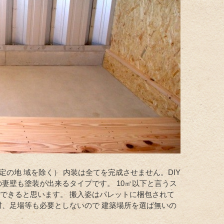
定の地 域を除く） 内装は全てを完成させません。DIY
妻壁も塗装が出来るタイプです。 10㎡以下と言うス
できると思います。 搬入姿はパレットに梱包されて
材、足場等も必要としないので 建築場所を選ば無いの