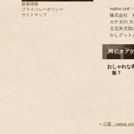
新着情報
native un
プライバシーポリシー
サイトマップ
株式会社 
カナダの 
る北米大陸
かしグット
同じタグ
おしゃれな
板？ 
«
小屋 native uni