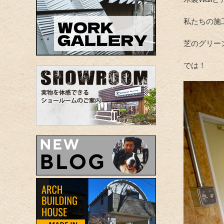
私たちの施
芝のグリー
では！