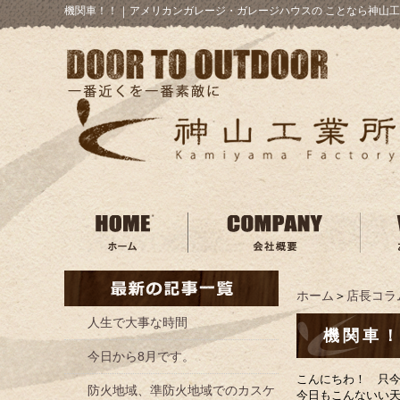
機関車！！
｜
アメリカンガレージ・ガレージハウスの ことなら神山工
ホーム
＞
店長コラ
人生で大事な時間
機関車
今日から8月です。
こんにちわ！ 只
防火地域、準防火地域でのカスケ
今日もこんないい