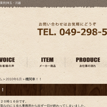
業所|埼玉・川越
ム
＞
2010年6月
＞機関車！！
！！
今２０時１６分です。
天気なのに１歩も事務所から出ず一日が終わってしまいました。