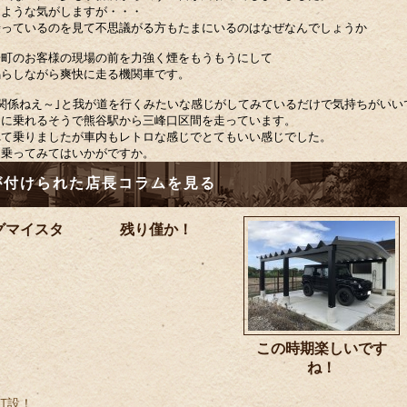
たような気がしますが・・・
乗っているのを見て不思議がる方もたまにいるのはなぜなんでしょうか
居町のお客様の現場の前を力強く煙をもうもうにして
鳴らしながら爽快に走る機関車です。
関係ねえ～｣と我が道を行くみたいな感じがしてみているだけで気持ちがいい
日に乗れるそうで熊谷駅から三峰口区間を走っています。
れて乗りましたが車内もレトロな感じでとてもいい感じでした。
ら乗ってみてはいかがですか。
が付けられた店長コラムを見る
グマイスタ
残り僅か！
この時期楽しいです
ね！
打設！