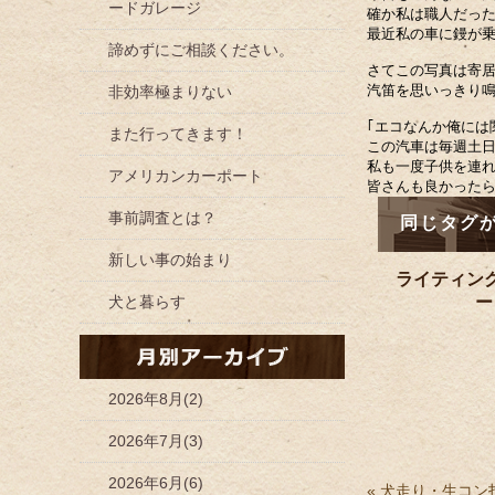
ードガレージ
確か私は職人だっ
最近私の車に鏝が
諦めずにご相談ください。
さてこの写真は寄
汽笛を思いっきり
非効率極まりない
｢エコなんか俺には
また行ってきます！
この汽車は毎週土
私も一度子供を連
アメリカンカーポート
皆さんも良かった
事前調査とは？
同じタグ
新しい事の始まり
ライティン
犬と暮らす
ー
2026年8月(2)
2026年7月(3)
2026年6月(6)
«
犬走り・生コン