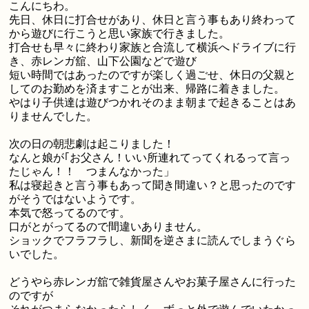
こんにちわ。
先日、休日に打合せがあり、休日と言う事もあり終わって
から遊びに行こうと思い家族で行きました。
打合せも早々に終わり家族と合流して横浜へドライブに行
き、赤レンガ舘、山下公園などで遊び
短い時間ではあったのですが楽しく過ごせ、休日の父親と
してのお勤めを済ますことが出来、帰路に着きました。
やはり子供達は遊びつかれそのまま朝まで起きることはあ
りませんでした。
次の日の朝悲劇は起こりました！
なんと娘が｢お父さん！いい所連れてってくれるって言っ
たじゃん！！ つまんなかった」
私は寝起きと言う事もあって聞き間違い？と思ったのです
がそうではないようです。
本気で怒ってるのです。
口がとがってるので間違いありません。
ショックでフラフラし、新聞を逆さまに読んでしまうぐら
いでした。
どうやら赤レンガ舘で雑貨屋さんやお菓子屋さんに行った
のですが