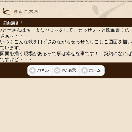
図面描き！
♪とーさんはぁ よなべぇ～をして、せっせぇ～と図面書くの
さぁ～・・・
いつもこんな歌を口ずさみながらせっせとしこしこ図面を描い
ています。
図面を描く現場があるって事は幸せな事です！ 契約になれば
ですけど・・・
パネル
PC 表示
ホーム