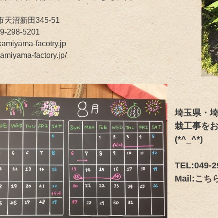
市天沼新田345-51
9-298-5201
kamiyama-facotry.jp
kamiyama-factory.jp/
埼玉県・
栽工事を
(*^_^*)
TEL:049-2
Mail:
こち