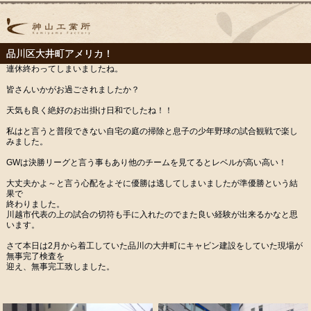
品川区大井町アメリカ！
連休終わってしまいましたね。
皆さんいかがお過ごされましたか？
天気も良く絶好のお出掛け日和でしたね！！
私はと言うと普段できない自宅の庭の掃除と息子の少年野球の試合観戦で楽し
みました。
GWは決勝リーグと言う事もあり他のチームを見てるとレベルが高い高い！
大丈夫かよ～と言う心配をよそに優勝は逃してしまいましたが準優勝という結
果で
終わりました。
川越市代表の上の試合の切符も手に入れたのでまた良い経験が出来るかなと思
います。
さて本日は2月から着工していた品川の大井町にキャビン建設をしていた現場が
無事完了検査を
迎え、無事完工致しました。