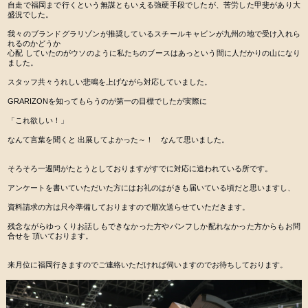
自走で福岡まで行くという無謀ともいえる強硬手段でしたが、苦労した甲斐があり大
盛況でした。
我々のブランドグラリゾンが推奨しているスチールキャビンが九州の地で受け入れら
れるのかどうか
心配 していたのがウソのように私たちのブースはあっという間に人だかりの山になり
ました。
スタッフ共々うれしい悲鳴を上げながら対応していました。
GRARIZONを知ってもらうのが第一の目標でしたが実際に
「これ欲しい！」
なんて言葉を聞くと 出展してよかった～！ なんて思いました。
そろそろ一週間がたとうとしておりますがすでに対応に追われている所です。
アンケートを書いていただいた方にはお礼のはがきも届いている頃だと思いますし、
資料請求の方は只今準備しておりますので順次送らせていただきます。
残念ながらゆっくりお話しもできなかった方やパンフしか配れなかった方からもお問
合せを 頂いております。
来月位に福岡行きますのでご連絡いただければ伺いますのでお待ちしております。