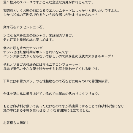
畳１枚分のスペースですがこんな立派なお庭が作れるんです。
玄関前というお家の顔になるウエルカムヤードはしっかりと飾りたいですよね。
しかも和風の雰囲気で作るという粋な感じがたまりませんね＾＾
鳥海石をアクセントに３石。
ンになる木を落葉の姫シャラ、常緑樹のソヨゴ。
冬も紅葉も新緑の緑も楽しめます。
低木に頭を止めたナツハゼ。
ナツハゼは紅葉時期がホントきれいなんです！
バランス的に大きくならないで欲しいので頭を止め現状の大きさをキープ！
それとソヨゴの根締めにはマホニアコンフューサー！
常緑で黄色い小さな花を咲かせ冬もお庭を賑わせてくれる樹です。
下草には初雪カズラ、つる性植物なので石などに絡みついて雰囲気抜群。
全体を築山風に盛り上げているので土留めの代わりにタマリュウ。
もとは白砂利が敷いてあっただけなのですが築山風にすることで白砂利が池になり、
池の中にある小島を思わせる ような雰囲気に仕立てました。
お客様も大満足！