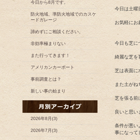
今日から8月です。
今日は土曜
防火地域、準防火地域でのカスケ
ードガレージ
お気軽にお
諦めずにご相談ください。
今日も芝に
非効率極まりない
また行ってきます！
綺麗な芝を
アメリカンカーポート
芝は表面に
事前調査とは？
また土がね
新しい事の始まり
芝を張る前
良いと思い
2026年8月(3)
条件が悪い
2026年7月(3)
事になって