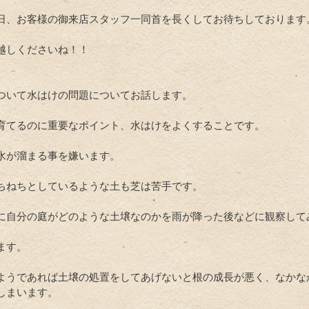
日、お客様の御来店スタッフ一同首を長くしてお待ちしております
越しくださいね！！
ついて水はけの問題についてお話します。
育てるのに重要なポイント、水はけをよくすることです。
水が溜まる事を嫌います。
ちねちとしているような土も芝は苦手です。
に自分の庭がどのような土壌なのかを雨が降った後などに観察して
ます。
ようであれば土壌の処置をしてあげないと根の成長が悪く、なかな
しまいます。