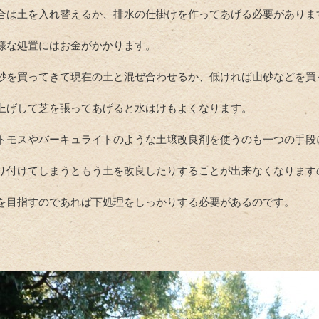
合は土を入れ替えるか、排水の仕掛けを作ってあげる必要がありま
様な処置にはお金がかかります。
砂を買ってきて現在の土と混ぜ合わせるか、低ければ山砂などを買
上げして芝を張ってあげると水はけもよくなります。
トモスやバーキュライトのような土壌改良剤を使うのも一つの手段
り付けてしまうともう土を改良したりすることが出来なくなります
を目指すのであれば下処理をしっかりする必要があるのです。