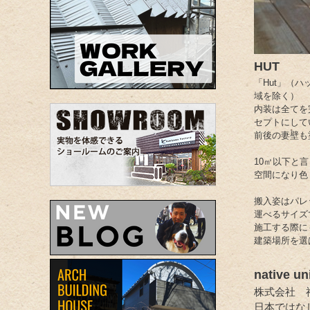
HUT
「Hut」（
域を除く）
内装は全てを
セプトにして
前後の妻壁も
10㎡以下と
空間になり色
搬入姿はパレ
運べるサイズ
施工する際に
建築場所を選
native un
株式会社 
日本ではな