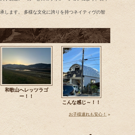
承します。 多様な文化に誇りを持つネイティヴの智
和歌山へレッツラゴ
ー！！
こんな感じ～！！
お子様連れも安心！
»