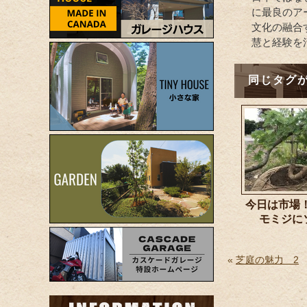
に最良のア
文化の融合
慧と経験を
同じタグ
今日は
モミジに
«
芝庭の魅力 2