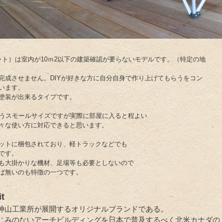
ハット）は室内が10ｍ2以下の建築確認が要らないモデルです。（特定の地
完成させません。DIYが好きな方に自分自身で作り上げてもらうをコン
います。
塗装が出来るタイプです。
言うスモールサイズですが実際に部屋に入ると程よい
々な使い方に対応できると思います。
ットに梱包されており、軽トラックなどでも
です。
も大掛かりな機材、足場等も必要としないので
ば無いのも特徴の一つです。
it
神山工業所が展開するオリジナルブランドである。
じみのないアーチビルディングを日本で普及するべく北米カナダの