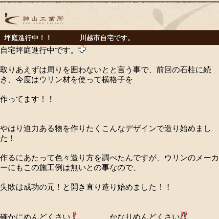
坪庭進行中！！ 川越市自宅です。
自宅坪庭進行中です。
取りあえずは周りを囲わないとと言う事で、前回の石柱に続
き、今度はウリン材を使って横格子を
作ってます！！
やはり迫力ある物を作りたくこんなデザインで造り始めまし
た！
作るにあたって色々造り方を調べたんですが、ウリンのメーカ
ーにもこの施工例は無いとの事なので、
失敗は成功の元！と開き直り造り始めました！！
確かにめんどくさい
かなりめんどくさい