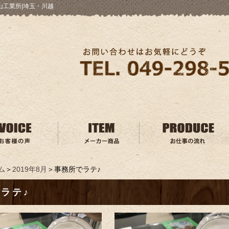
山工業所|埼玉・川越
ム
＞
2019年8月
＞事務所でラテ♪
ラテ♪