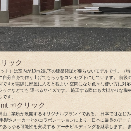
クリック
（ハット）は室内が10ｍ2以下の建築確認が要らないモデルです。（特
に自分自身で作り上げてもらうをコン セプトにしています。 前後の
ズですが実際に部屋に入ると程よい 空間になり色々な使い方に対応
ラックなどでも 運べるサイズです。 施工する際にも大掛かりな機
つです。
e unit ☜クリック
神山工業所が展開するオリジナルブランドである。 日本ではなじ
大手製造メーカーとのコラボレーションにより、日本に最良のアーチ
のあらゆる可能性を実現する アーチビルディングを継承します。 