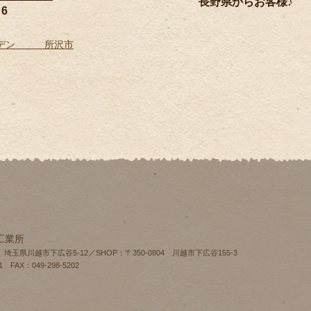
長野県からお客様♪
6
ーデン 所沢市
工業所
4 埼玉県川越市下広谷5-12／SHOP：〒350-0804 川越市下広谷155‐3
1 FAX：049-298-5202