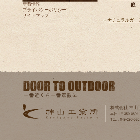
新着情報
庭 
プライバシーポリシー
サイトマップ
«
ナチュラルガ
株式会社 神山
本社：〒350-080
TEL：049-298-520