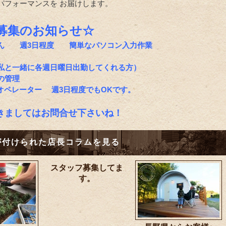
パフォーマンスを お届けします。
募集のお知らせ☆
ん 週3日程度 簡単なパソコン入力作業
私と一緒に各週日曜日出勤してくれる方）
の管理
Dオペレーター 週3日程度でもOKです。
きましてはお問合せ下さいね！
が付けられた店長コラムを見る
スタッフ募集してま
す。