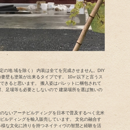
定の地 域を除く） 内装は全てを完成させません。DIY
妻壁も塗装が出来るタイプです。 10㎡以下と言うス
できると思います。 搬入姿はパレットに梱包されて
材、足場等も必要としないので 建築場所を選ば無いの
みのないアーチビルディングを日本で普及するべく北米
ビルディングを輸入販売しています。 文化の融合す
多様な文化に誇りを持つネイティヴの智慧と経験を活