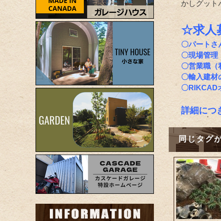
かしグット
☆求人
〇パートさ
〇現場管理
〇営業職（
〇輸入建材
〇RIKCA
詳細につ
同じタグ