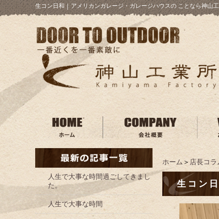
生コン日和
｜
アメリカンガレージ・ガレージハウスの ことなら神山工
ホーム
＞
店長コラ
人生で大事な時間過ごしてきまし
生コン
た。
人生で大事な時間