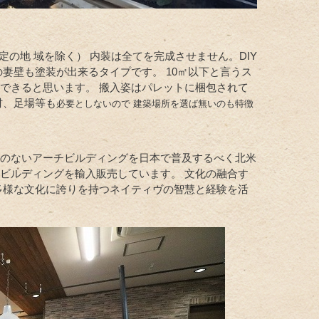
定の地 域を除く） 内装は全てを完成させません。DIY
妻壁も塗装が出来るタイプです。 10㎡以下と言うス
できると思います。 搬入姿はパレットに梱包されて
材、足場等も
必要としないので 建築場所を選ば無いのも特徴
みのないアーチビルディングを日本で普及するべく北米
ビルディングを輸入販売しています。 文化の融合す
多様な文化に誇りを持つネイティヴの智慧と経験を活