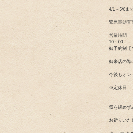
4/1～5
緊急事態宣
営業時間
10：00 －
御予約制【
御来店の際
今後もオン
※定休日 
気を緩めず
お祈りいた