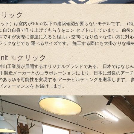
クリック
（ハット）は室内が10ｍ2以下の建築確認が要らないモデルです。（特
に自分自身で作り上げてもらうをコン セプトにしています。 前後の
ズですが実際に部屋に入ると程よい 空間になり色々な使い方に対応
ラックなどでも 運べるサイズです。 施工する際にも大掛かりな機
e unit ☜クリック
神山工業所が展開するオリジナルブランドである。 日本ではなじ
大手製造メーカーとのコラボレーションにより、日本に最良のアーチ
のあらゆる可能性を実現する アーチビルディングを継承します。 
パフォーマンスを お届けします。