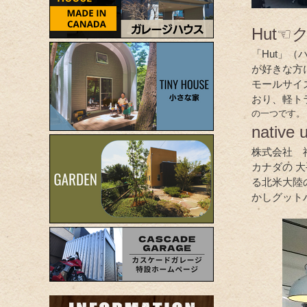
Hut☜
「Hut」
が好きな方
モールサイ
おり、軽ト
の一つです。
nativ
株式会社 
カナダの 
る北米大陸
かしグット