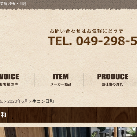
業所|埼玉・川越
ム
＞
2020年6月
＞生コン日和
日和