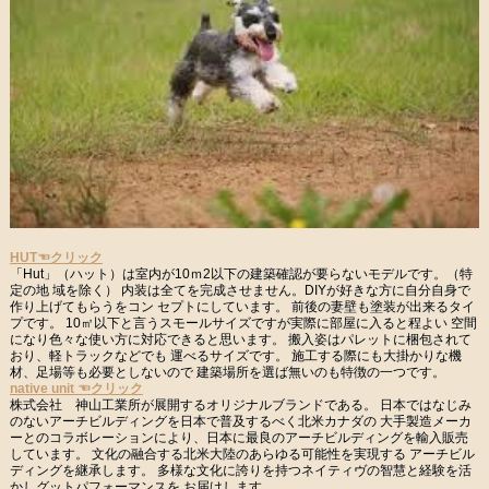
HUT☜クリック
「Hut」（ハット）は室内が10ｍ2以下の建築確認が要らないモデルです。（特
定の地 域を除く） 内装は全てを完成させません。DIYが好きな方に自分自身で
作り上げてもらうをコン セプトにしています。 前後の妻壁も塗装が出来るタイ
プです。 10㎡以下と言うスモールサイズですが実際に部屋に入ると程よい 空間
になり色々な使い方に対応できると思います。 搬入姿はパレットに梱包されて
おり、軽トラックなどでも 運べるサイズです。 施工する際にも大掛かりな機
材、足場等も必要としないので 建築場所を選ば無いのも特徴の一つです。
native unit ☜クリック
株式会社 神山工業所が展開するオリジナルブランドである。 日本ではなじみ
のないアーチビルディングを日本で普及するべく北米カナダの 大手製造メーカ
ーとのコラボレーションにより、日本に最良のアーチビルディングを輸入販売
しています。 文化の融合する北米大陸のあらゆる可能性を実現する アーチビル
ディングを継承します。 多様な文化に誇りを持つネイティヴの智慧と経験を活
かしグットパフォーマンスを お届けします。