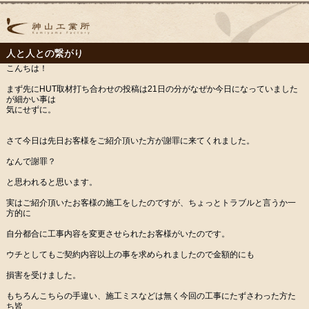
人と人との繋がり
こんちは！
まず先にHUT取材打ち合わせの投稿は21日の分がなぜか今日になっていました
が細かい事は
気にせずに。
さて今日は先日お客様をご紹介頂いた方が謝罪に来てくれました。
なんで謝罪？
と思われると思います。
実はご紹介頂いたお客様の施工をしたのですが、ちょっとトラブルと言うか一
方的に
自分都合に工事内容を変更させられたお客様がいたのです。
ウチとしてもご契約内容以上の事を求められましたので金額的にも
損害を受けました。
もちろんこちらの手違い、施工ミスなどは無く今回の工事にたずさわった方た
ち皆