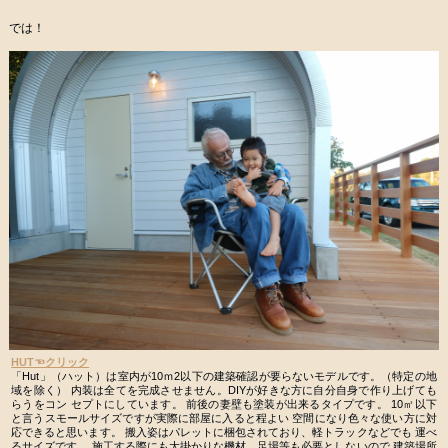
では！
HUT☜クリック
「Hut」（ハット）は室内が10ｍ2以下の建築確認が要らないモデルです。（特定の地
域を除く） 内装は全てを完成させません。DIYが好きな方に自分自身で作り上げても
らうをコン セプトにしています。 前後の妻壁も塗装が出来るタイプです。 10㎡以下
と言うスモールサイズですが実際に部屋に入ると程よい 空間になり色々な使い方に対
応できると思います。 搬入姿はパレットに梱包されており、軽トラックなどでも 運べ
るサイズです。 施工する際にも大掛かりな機材、足場等も必要としないので 建築場所