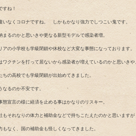
ですね！
違いなくコロナですね。 しかもかなり強力でしつこい鬼です。
納まるのかと思いきや更なる新型モデルで感染者増。
リアの小学校も学級閉鎖や休校など大変な事態になっております。
はワクチンを打って居ないから感染者が増えているのかと思いきや
たちの高校でも学級閉鎖が出始めてきました。
うなるのか不安です。
事態宣言の様に経済を止める事はかなりのリスキー。
社もそれなりの体力と補助金などで持ちこたえたのかと思いますが
力もなく、国の補助金も怪しくなってきました。