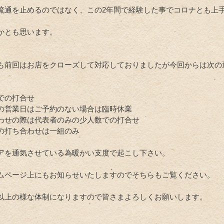
流通を止めるのではなく、この2年間で経験した事でコロナとも上
かとも思います。
も前回はお店をクローズして対応しておりましたが今回からは次の
での打合せ
の営業日はご予約のない場合は臨時休業
わせの際は代表者のみの少人数での打合せ
の打ち合わせは一組のみ
アを通気させている為暖かい支度で起こし下さい。
ムページ上にもお知らせいたしますのでそちらもご覧ください。
以上の様な体制になりますので皆さまよろしくお願いします。