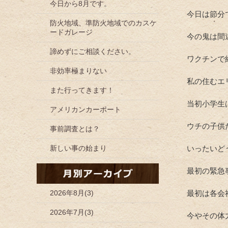
今日から8月です。
今日は節分
防火地域、準防火地域でのカスケ
ードガレージ
今の鬼は間
諦めずにご相談ください。
ワクチンで
非効率極まりない
私の住むエ
また行ってきます！
当初小学生
アメリカンカーポート
ウチの子供
事前調査とは？
新しい事の始まり
いったいど
最初の緊急
2026年8月(3)
最初は各会
2026年7月(3)
今やその体