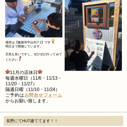
場所は【飯能市中山417-1】です
明日まで開催しています。
天気も良いですし、ぜひぜひ行ってみて
ください
11月の店休
日
毎週水曜日（11/6・11/13・
11/20・11/27）
隔週日曜（11/10・11/24）
ご予約は
お問合せフォーム
からお願い致します。
長野にてHUT建ててます！！