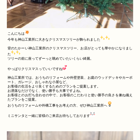
こんにちは
今年も神山工業所に大きなクリスマスツリーが飾られました
背のたかーい神山工業所のクリスマスツリー、お店がとっても華やかになりまし
た
ツリーの前に座ってずーっと眺めていたいくらい綺麗。
やっぱりクリスマスっていいですね
神山工業所では、おうちのリフォームや外壁塗装、お庭のウッドデッキやカーポ
ート、ガレージ、おしゃれな小屋など、
お客様の生活をより良くするためのプランをご提案します。
お洒落なだけでなく、使い勝手も大事ですよね。
お客様とのお打ち合わせの中で、お客様のこだわりと使い勝手の良さを兼ね備え
たプランをご提案。
おうちのリフォームや外構工事をお考えの方、ぜひ神山工業所へ
ミニサンタと一緒に皆様のご来店お待ちしております