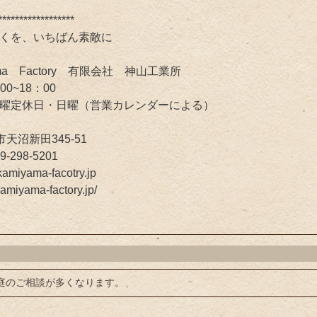
******************
くを、いちばん素敵に
ma Factory 有限会社 神山工業所
:00~18：00
日・日曜（営業カレンダーによる）
市天沼新田345-51
9-298-5201
kamiyama-facotry.jp
kamiyama-factory.jp/
庭のご相談が多くなります。