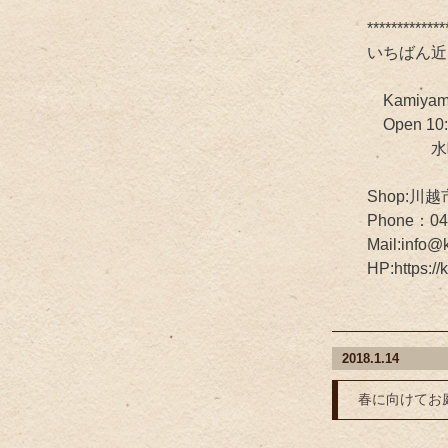
*************
いちばん近
Kamiya
Open 10
水曜定休
Shop:川越
Phone：04
Mail:info@
HP:https://
2018.1.14
春に向けてお