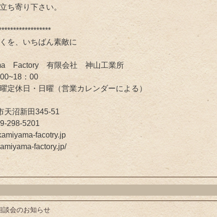
立ち寄り下さい。
******************
くを、いちばん素敵に
ma Factory 有限会社 神山工業所
:00~18：00
日・日曜（営業カレンダーによる）
市天沼新田345-51
9-298-5201
kamiyama-facotry.jp
kamiyama-factory.jp/
 相談会のお知らせ