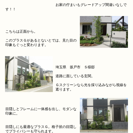
お家の佇まいもグレードアップ間違いなしで
す！！
こちらは正面から。
このプラスＧがあるとないとでは、見た目の
印象もぐっと変わります。
埼玉県 坂戸市 Ｓ様邸
道路に面している玄関。
Ｇスクリーンなら光を採り込みながら視線を
遮ります。
目隠しとフレームに一体感を出し、モダンな
印象に。
目隠しにも最適なプラスＧ。格子状の目隠し
でプライバシーも守られます。