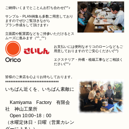
ご納得いくまでとことんお打ち合わせ(^^♪
サンプル・PLAN例集も多数ご用意しており
ますのでぜひご覧頂きながら
プラン作成をして頂けます♪
立面図や配置図などをご持参いただけるとス
ムーズに進みます（*^_^*）
お支払いには便利なオリコのローンなどもご
用意しておりますのでご安心ください(^^)
エクステリア・外構・植栽工事などご相談く
ださい(^^♪
皆様のご来店を心よりお待ちしております。
*******************************
いちばん近くを、いちばん素敵に
Kamiyama Factory 有限会
社 神山工業所
Open 10:00~18：00
（水曜定休日・日曜（営業カレン
ダーによる））