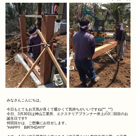
みなさんこんにちは。
今日もとてもお天気が良くて暖かくて気持ちがいいですね(*^_^*)
今日、3月30日は神山工業所、エクステリアプランナー井上の3〇回目のお
誕生日です!!
何回目かは、ご想像にお任せします。
”HAPPY BIRTHDAY!!”