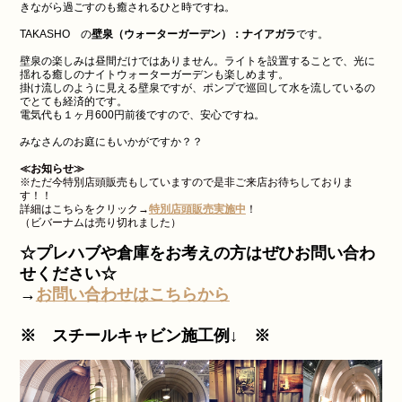
きながら過ごすのも癒されるひと時ですね。
TAKASHO の
壁泉（ウォーターガーデン）：ナイアガラ
です。
壁泉の楽しみは昼間だけではありません。ライトを設置することで、光に
揺れる癒しのナイトウォーターガーデンも楽しめます。
掛け流しのように見える壁泉ですが、ポンプで巡回して水を流しているの
でとても経済的です。
電気代も１ヶ月600円前後ですので、安心ですね。
みなさんのお庭にもいかがですか？？
≪お知らせ≫
※ただ今特別店頭販売もしていますので是非ご来店お待ちしておりま
す！！
詳細はこちらをクリック→
特別店頭販売実施中
！
（ビバーナムは売り切れました）
☆プレハブや倉庫をお考えの方はぜひお問い合わ
せください☆
→
お問い合わせはこちらから
※ スチールキャビン施工例↓ ※