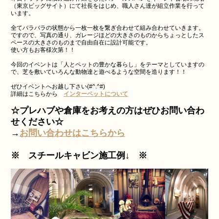
（東京ビッグサイト）にて社長をはじめ、職人さん達が組立作業を行って
います。
全てバラバラの状態から一枚一枚を繋ぎ合わせて組み合わせていきます。
ですので、写真の通り、ガレージほどの大きさのものからちょっとしたス
ペースの大きさのものまで自由自在に設計可能です。
使い方もお客様次第！！
今回のイベントは「人とペットの豊かな暮らし」をテーマとしていますの
で、芝を敷いていろんな動物達と遊べるような空間を造ります！！
ぜひイベントへお越し下さい(#^.^#)
詳細はこちらから
インターペットについて
☆プレハブや倉庫をお考えの方はぜひお問い合わ
せください☆
→
お問い合わせはこちらから
※ スチールキャビン施工例↓ ※